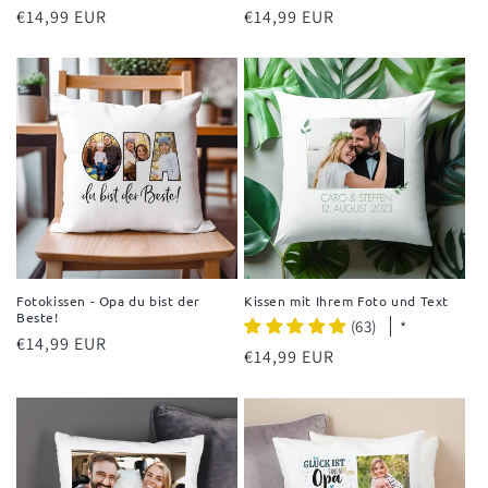
Normaler
€14,99 EUR
Normaler
€14,99 EUR
Preis
Preis
Fotokissen - Opa du bist der
Kissen mit Ihrem Foto und Text
Beste!
(63)
*
Normaler
€14,99 EUR
Normaler
€14,99 EUR
Preis
Preis