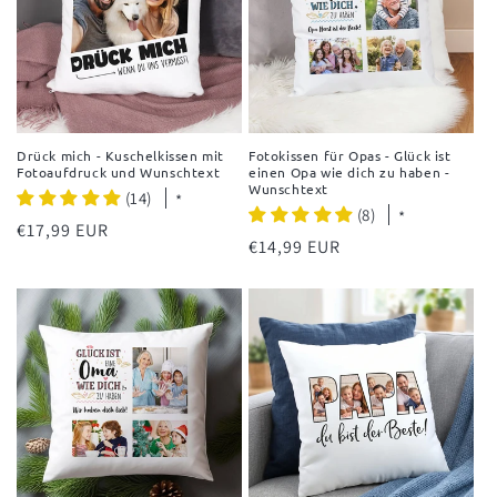
Drück mich - Kuschelkissen mit
Fotokissen für Opas - Glück ist
Fotoaufdruck und Wunschtext
einen Opa wie dich zu haben -
Wunschtext
(14)
*
(8)
*
Normaler
€17,99 EUR
Normaler
€14,99 EUR
Preis
Preis