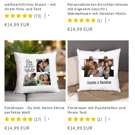
weihnachtliches Kissen - mit
Personalisiertes Kirschkernkissen
Ihrem Foto und Text
mit eigenem Gesicht |
Wärmekissen mit Monster-Motiv
(73)
*
(1)
*
Normaler
€14,99 EUR
Normaler
€14,99 EUR
Preis
Preis
Fotokissen - Du bist meine kleine
Fotokissen mit Puzzleteilen und
perfekte Welt
Ihrem Text
(17)
(2)
*
*
Normaler
€14,99 EUR
Normaler
€14,99 EUR