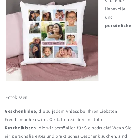
sind eine
e
liebevolle
g
und
o
persönliche
r
i
e
:
Fotokissen
Geschenkidee
, die zu jedem Anlass bei Ihren Liebsten
Freude machen wird. Gestalten Sie bei uns tolle
Kuschelkissen
, die wir persönlich für Sie bedruckt! Wenn Sie
ein personalisiertes und praktisches Geschenk suchen, sind