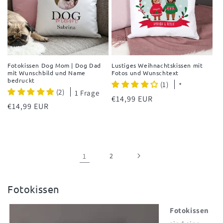
Fotokissen Dog Mom | Dog Dad
Lustiges Weihnachtskissen mit
mit Wunschbild und Name
Fotos und Wunschtext
bedruckt
(1)
*
(2)
1 Frage
Normaler
€14,99 EUR
Normaler
€14,99 EUR
Preis
Preis
1
2
K
Fotokissen
a
Fotokissen
t