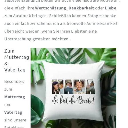
Selbstverständlich bieten wir auch viele neutrale Motive an,
die einfach Ihre
Wertschätzung
,
Dankbarkeit
oder
Liebe
zum Ausdruck bringen. Schließlich können Fotogeschenke
auch einfach zwischendurch als liebevolle Aufmerksamkeit
überreicht werden, wenn Sie Ihren Liebsten eine
Überraschung gestalten möchten.
Zum
Muttertag
&
Vatertag
Besonders
zum
Muttertag
und
Vatertag
sind unsere
Fotokissen