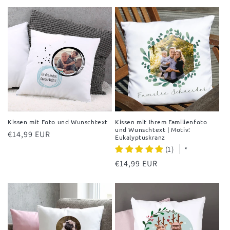
Preis
Preis
Kissen mit Foto und Wunschtext
Kissen mit Ihrem Familienfoto
und Wunschtext | Motiv:
Normaler
€14,99 EUR
Eukalyptuskranz
Preis
(1)
*
Normaler
€14,99 EUR
Preis