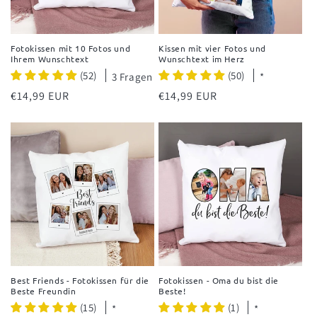
Fotokissen mit 10 Fotos und
Kissen mit vier Fotos und
Ihrem Wunschtext
Wunschtext im Herz
(52)
(50)
3 Fragen
*
Normaler
€14,99 EUR
Normaler
€14,99 EUR
Preis
Preis
Best Friends - Fotokissen für die
Fotokissen - Oma du bist die
Beste Freundin
Beste!
(15)
(1)
*
*