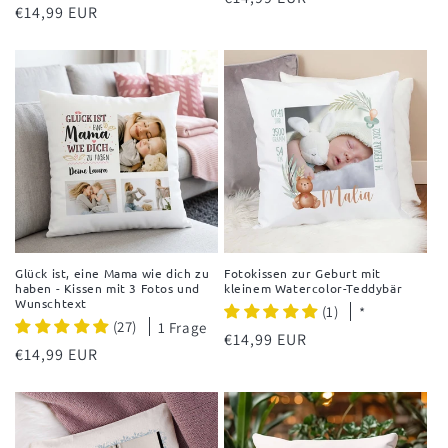
Normaler
€14,99 EUR
Preis
Preis
Glück ist, eine Mama wie dich zu
Fotokissen zur Geburt mit
haben - Kissen mit 3 Fotos und
kleinem Watercolor-Teddybär
Wunschtext
(1)
*
(27)
1 Frage
Normaler
€14,99 EUR
Normaler
€14,99 EUR
Preis
Preis