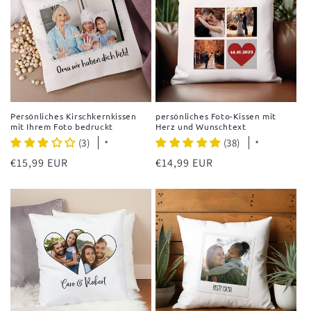
Persönliches Kirschkernkissen
persönliches Foto-Kissen mit
mit Ihrem Foto bedruckt
Herz und Wunschtext
(3)
(38)
*
*
Normaler
€15,99 EUR
Normaler
€14,99 EUR
Preis
Preis