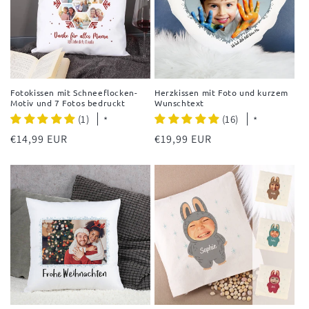
Fotokissen mit Schneeflocken-
Herzkissen mit Foto und kurzem
Motiv und 7 Fotos bedruckt
Wunschtext
(1)
(16)
*
*
Normaler
€14,99 EUR
Normaler
€19,99 EUR
Preis
Preis