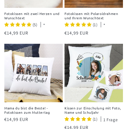
Fotokissen mit zwei Herzen und
Fotokissen mit Polaroidrahmen
Wunschtext
und Ihrem Wunschtext
(5)
(1)
*
*
Normaler
€14,99 EUR
Normaler
€14,99 EUR
Preis
Preis
Mama du bist die Beste! -
Kissen zur Einschulung mit Foto,
Fotokissen zum Muttertag
Name und Schuljahr
Normaler
€14,99 EUR
(1)
1 Frage
Preis
Normaler
€14,99 EUR