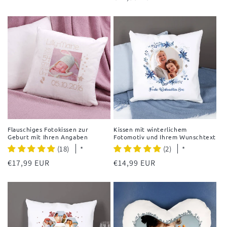
Preis
Flauschiges Fotokissen zur
Kissen mit winterlichem
Geburt mit Ihren Angaben
Fotomotiv und Ihrem Wunschtext
(18)
(2)
*
*
Normaler
€17,99 EUR
Normaler
€14,99 EUR
Preis
Preis