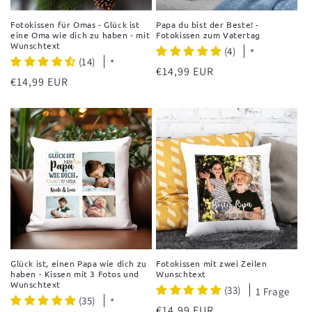
Fotokissen für Omas - Glück ist
Papa du bist der Beste! -
eine Oma wie dich zu haben - mit
Fotokissen zum Vatertag
Wunschtext
(4)
*
(14)
*
Normaler
€14,99 EUR
Normaler
€14,99 EUR
Preis
Preis
Glück ist, einen Papa wie dich zu
Fotokissen mit zwei Zeilen
haben - Kissen mit 3 Fotos und
Wunschtext
Wunschtext
(33)
1 Frage
(35)
*
Normaler
€14,99 EUR