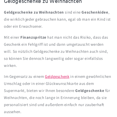
K
Geldgeschenke zu Weihnachten
a
Geldgeschenke zu Weihnachten
sind eine
Geschenkidee
,
t
die wirklich jeder gebrauchen kann, egal ob man ein Kind ist
e
oder ein Erwachsener.
g
o
Mit einer
Finanzspritze
hat man nicht das Risiko, dass das
r
Geschenk ein Fehlgriff ist und dann umgetauscht werden
i
will. So nützlich Geldgeschenke zu Weihnachten auch sind,
e
so können Sie dennoch langweilig oder sogar einfallslos
:
wirken.
Im Gegensatz zu einem
Geldgeschenk
in einem gewöhnlichen
Umschlag oder in einer Glückwunschkarte aus dem
Supermarkt, bieten wir Ihnen besondere
Geldgeschenke
für
Weihnachten, die noch lange in Erinnerung bleiben, da sie
personalisiert sind und außerdem einfach nur zauberhaft
aussehen.