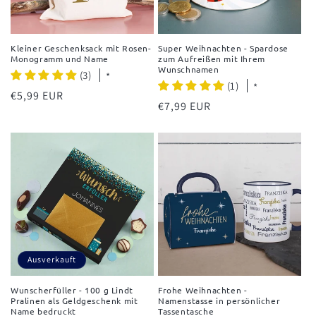
Kleiner Geschenksack mit Rosen-
Super Weihnachten - Spardose
Monogramm und Name
zum Aufreißen mit Ihrem
Wunschnamen
(3)
*
(1)
*
Normaler
€5,99 EUR
Normaler
€7,99 EUR
Preis
Preis
Ausverkauft
Wunscherfüller - 100 g Lindt
Frohe Weihnachten -
Pralinen als Geldgeschenk mit
Namenstasse in persönlicher
Name bedruckt
Tassentasche