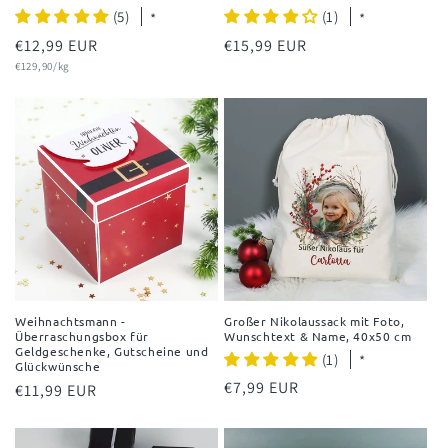
(5)
(1)
*
*
Normaler
€12,99 EUR
Normaler
€15,99 EUR
Grundpreis
Preis
€129,90/kg
Preis
Weihnachtsmann -
Großer Nikolaussack mit Foto,
Überraschungsbox für
Wunschtext & Name, 40x50 cm
Geldgeschenke, Gutscheine und
(1)
*
Glückwünsche
Normaler
€7,99 EUR
Normaler
€11,99 EUR
Preis
Preis