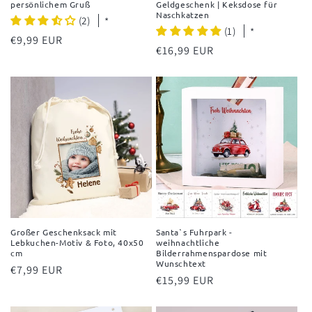
persönlichem Gruß
Geldgeschenk | Keksdose für
Naschkatzen
(2)
*
(1)
*
Normaler
€9,99 EUR
Normaler
€16,99 EUR
Preis
Preis
Großer Geschenksack mit
Santa`s Fuhrpark -
Lebkuchen-Motiv & Foto, 40x50
weihnachtliche
cm
Bilderrahmenspardose mit
Wunschtext
Normaler
€7,99 EUR
Normaler
€15,99 EUR
Preis
Preis