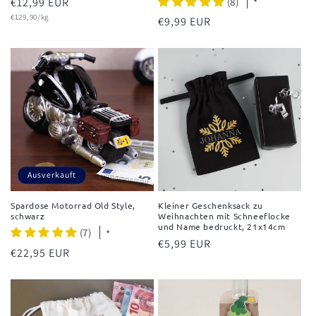
Normaler
€12,99 EUR
(8)
*
Grundpreis
Preis
€129,90/kg
Normaler
€9,99 EUR
Preis
Ausverkauft
Spardose Motorrad Old Style,
Kleiner Geschenksack zu
schwarz
Weihnachten mit Schneeflocke
und Name bedruckt, 21x14cm
(7)
*
Normaler
€5,99 EUR
Normaler
€22,95 EUR
Preis
Preis