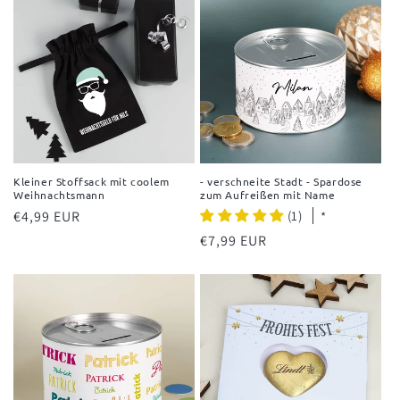
Kleiner Stoffsack mit coolem
- verschneite Stadt - Spardose
Weihnachtsmann
zum Aufreißen mit Name
Normaler
€4,99 EUR
(1)
*
Preis
Normaler
€7,99 EUR
Preis