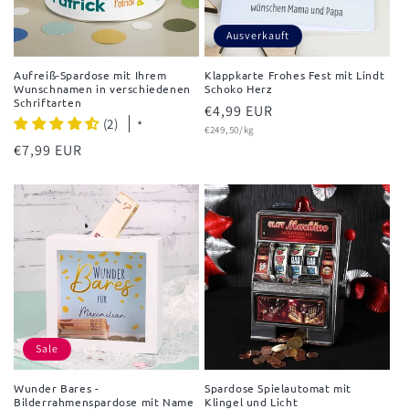
Ausverkauft
Aufreiß-Spardose mit Ihrem
Klappkarte Frohes Fest mit Lindt
Wunschnamen in verschiedenen
Schoko Herz
Schriftarten
Normaler
€4,99 EUR
(2)
*
Grundpreis
Preis
€249,50/kg
Normaler
€7,99 EUR
Preis
Sale
Wunder Bares -
Spardose Spielautomat mit
Bilderrahmenspardose mit Name
Klingel und Licht