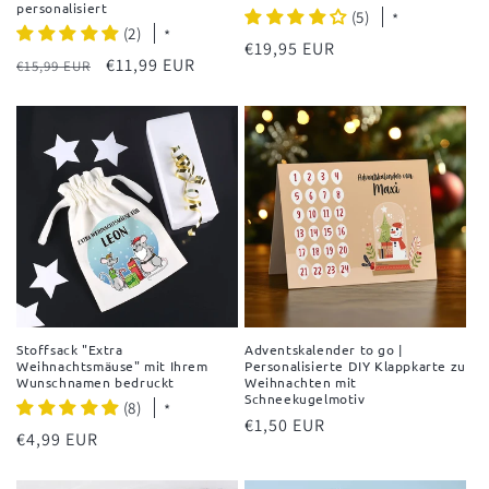
personalisiert
(5)
*
(2)
*
Normaler
€19,95 EUR
Normaler
Verkaufspreis
€11,99 EUR
€15,99 EUR
Preis
Preis
Stoffsack "Extra
Adventskalender to go |
Weihnachtsmäuse" mit Ihrem
Personalisierte DIY Klappkarte zu
Wunschnamen bedruckt
Weihnachten mit
Schneekugelmotiv
(8)
*
Normaler
€1,50 EUR
Normaler
€4,99 EUR
Preis
Preis