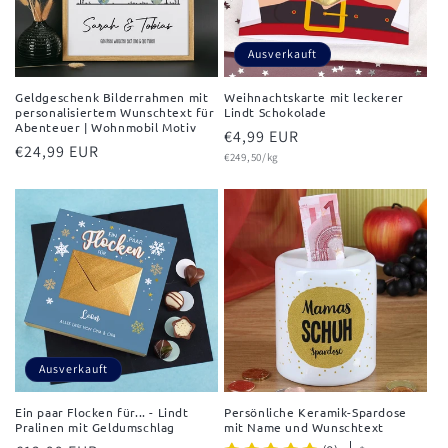
Ausverkauft
Geldgeschenk Bilderrahmen mit
Weihnachtskarte mit leckerer
personalisiertem Wunschtext für
Lindt Schokolade
Abenteuer | Wohnmobil Motiv
Normaler
€4,99 EUR
Normaler
€24,99 EUR
Grundpreis
Preis
€249,50/kg
Preis
Ausverkauft
Ein paar Flocken für... - Lindt
Persönliche Keramik-Spardose
Pralinen mit Geldumschlag
mit Name und Wunschtext