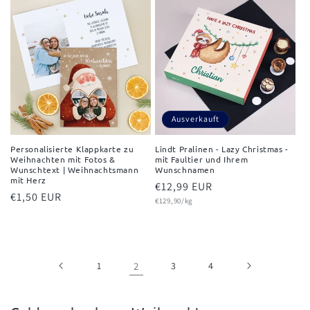
Ausverkauft
Personalisierte Klappkarte zu
Lindt Pralinen - Lazy Christmas -
Weihnachten mit Fotos &
mit Faultier und Ihrem
Wunschtext | Weihnachtsmann
Wunschnamen
mit Herz
Normaler
€12,99 EUR
Normaler
€1,50 EUR
Grundpreis
Preis
€129,90/kg
Preis
1
2
3
4