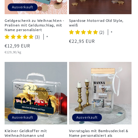
Ausverkauft
Geldgeschenk zu Weihnachten -
Spardose Motorrad Old Style,
Pralinen mit Geldumschlag, mit
weiß
Name personalisiert
(2)
*
(3)
*
Normaler
€22,95 EUR
Normaler
€12,99 EUR
Preis
Grundpreis
Preis
€129,90/kg
Ausverkauft
Ausverkauft
Kleiner Geldkoffer mit
Vorratsglas mit Bambusdeckel &
Weihnachtsmann und
Name personalisiert als