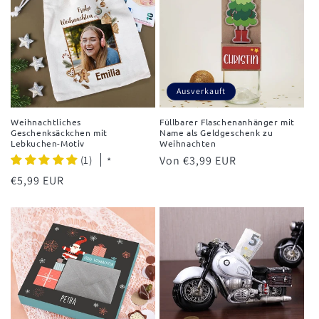
Ausverkauft
Weihnachtliches
Füllbarer Flaschenanhänger mit
Geschenksäckchen mit
Name als Geldgeschenk zu
Lebkuchen-Motiv
Weihnachten
(1)
Normaler
Von €3,99 EUR
*
Preis
Normaler
€5,99 EUR
Preis