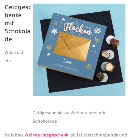
Geldgesc
henke
mit
Schokola
de
Was auch
ein
Geldgeschenke zu Weihnachten mit
Schokolade
beliebtes
Weihnachtsgeschenk
ist, ist zartschmelzende und