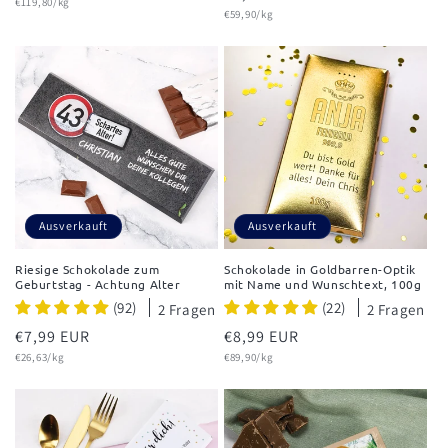
Grundpreis
Preis
€119,80/kg
Grundpreis
Preis
€59,90/kg
Ausverkauft
Ausverkauft
Riesige Schokolade zum
Schokolade in Goldbarren-Optik
Geburtstag - Achtung Alter
mit Name und Wunschtext, 100g
(92)
(22)
2 Fragen
2 Fragen
Normaler
€7,99 EUR
Normaler
€8,99 EUR
Grundpreis
Grundpreis
Preis
€26,63/kg
Preis
€89,90/kg