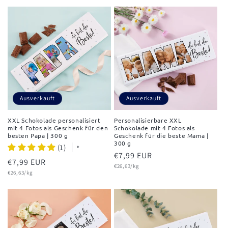
Ausverkauft
Ausverkauft
XXL Schokolade personalisiert
Personalisierbare XXL
mit 4 Fotos als Geschenk für den
Schokolade mit 4 Fotos als
besten Papa | 300 g
Geschenk für die beste Mama |
300 g
(1)
*
Normaler
€7,99 EUR
Normaler
€7,99 EUR
Grundpreis
Preis
€26,63/kg
Grundpreis
Preis
€26,63/kg