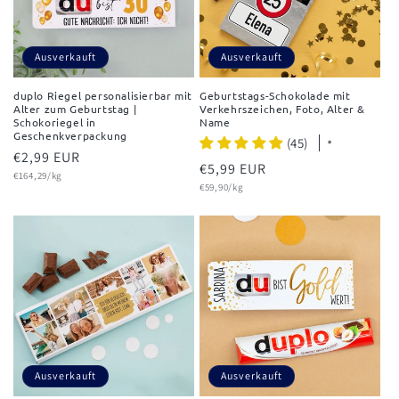
Ausverkauft
Ausverkauft
duplo Riegel personalisierbar mit
Geburtstags-Schokolade mit
Alter zum Geburtstag |
Verkehrszeichen, Foto, Alter &
Schokoriegel in
Name
Geschenkverpackung
(45)
*
Normaler
€2,99 EUR
Normaler
€5,99 EUR
Grundpreis
Preis
€164,29/kg
Grundpreis
Preis
€59,90/kg
Ausverkauft
Ausverkauft