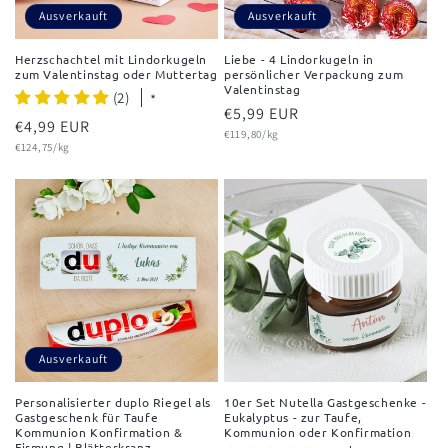
Ausverkauft
Ausverkauft
Herzschachtel mit Lindorkugeln
Liebe - 4 Lindorkugeln in
zum Valentinstag oder Muttertag
persönlicher Verpackung zum
Valentinstag
(2)
*
Normaler
€5,99 EUR
Normaler
€4,99 EUR
Grundpreis
Preis
€119,80/kg
Grundpreis
Preis
€124,75/kg
Ausverkauft
Personalisierter duplo Riegel als
10er Set Nutella Gastgeschenke -
Gastgeschenk für Taufe
Eukalyptus - zur Taufe,
Kommunion Konfirmation &
Kommunion oder Konfirmation
Firmung | Blätterkranz