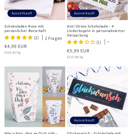
Ausverkauft
Ausverkauft
Schokoladen Rose mit
Anti Stress Schokolade - 4
persönlicher Botschaft
Lindorkugeln in personalisierter
Verpackung
(2)
2 Fragen
(1)
*
Normaler
€4,99 EUR
Normaler
€5,99 EUR
Grundpreis
Preis
€226,82/kg
Grundpreis
Preis
€119,80/kg
Ausverkauft
Wie schön, dass es Dich gibt -
Glückwunsch - Schokolade mit