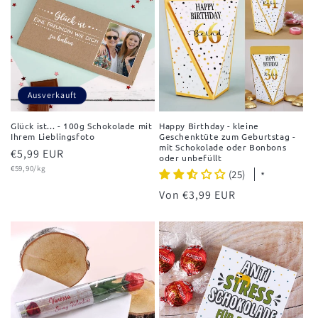
Ausverkauft
Glück ist... - 100g Schokolade mit
Happy Birthday - kleine
Ihrem Lieblingsfoto
Geschenktüte zum Geburtstag -
mit Schokolade oder Bonbons
Normaler
€5,99 EUR
oder unbefüllt
Grundpreis
Preis
€59,90/kg
(25)
*
Normaler
Von €3,99 EUR
Preis