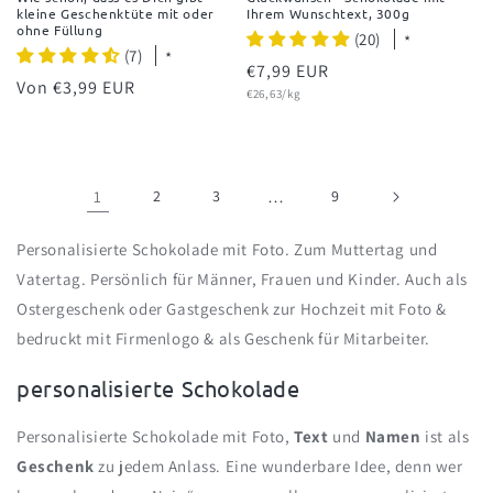
kleine Geschenktüte mit oder
Ihrem Wunschtext, 300g
ohne Füllung
(20)
*
(7)
*
Normaler
€7,99 EUR
Normaler
Von €3,99 EUR
Grundpreis
Preis
€26,63/kg
Preis
1
2
3
…
9
Personalisierte Schokolade mit Foto. Zum Muttertag und
Vatertag. Persönlich für Männer, Frauen und Kinder. Auch als
Ostergeschenk oder Gastgeschenk zur Hochzeit mit Foto &
bedruckt mit Firmenlogo & als Geschenk für Mitarbeiter.
K
personalisierte Schokolade
a
Personalisierte Schokolade mit Foto,
Text
und
Namen
ist als
t
Geschenk
zu jedem Anlass. Eine wunderbare Idee, denn wer
e