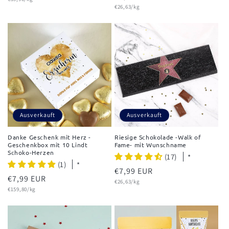
Preis
Grundpreis
Preis
€26,63/kg
Ausverkauft
Ausverkauft
Danke Geschenk mit Herz -
Riesige Schokolade -Walk of
Geschenkbox mit 10 Lindt
Fame- mit Wunschname
Schoko-Herzen
(17)
*
(1)
*
Normaler
€7,99 EUR
Normaler
€7,99 EUR
Grundpreis
Preis
€26,63/kg
Grundpreis
Preis
€159,80/kg