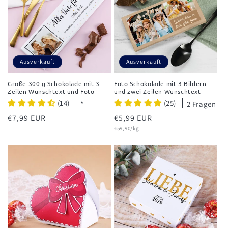
Ausverkauft
Ausverkauft
Große 300 g Schokolade mit 3
Foto Schokolade mit 3 Bildern
Zeilen Wunschtext und Foto
und zwei Zeilen Wunschtext
(14)
(25)
*
2 Fragen
Normaler
€7,99 EUR
Normaler
€5,99 EUR
Grundpreis
Preis
Preis
€59,90/kg