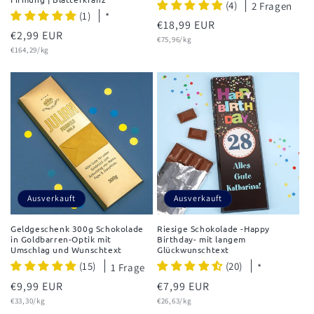
(4)
2 Fragen
(1)
*
Normaler
€18,99 EUR
Normaler
€2,99 EUR
Grundpreis
Preis
€75,96/kg
Grundpreis
Preis
€164,29/kg
Ausverkauft
Ausverkauft
Geldgeschenk 300g Schokolade
Riesige Schokolade -Happy
in Goldbarren-Optik mit
Birthday- mit langem
Umschlag und Wunschtext
Glückwunschtext
(15)
(20)
1 Frage
*
Normaler
€9,99 EUR
Normaler
€7,99 EUR
Grundpreis
Grundpreis
Preis
€33,30/kg
Preis
€26,63/kg