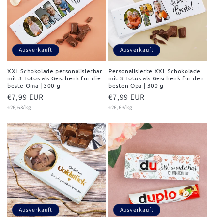
Ausverkauft
Ausverkauft
XXL Schokolade personalisierbar
Personalisierte XXL Schokolade
mit 3 Fotos als Geschenk für die
mit 3 Fotos als Geschenk für den
beste Oma | 300 g
besten Opa | 300 g
Normaler
€7,99 EUR
Normaler
€7,99 EUR
Grundpreis
Grundpreis
Preis
€26,63/kg
Preis
€26,63/kg
Ausverkauft
Ausverkauft