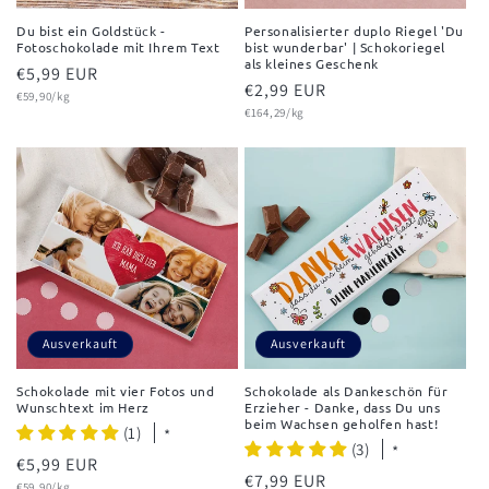
Du bist ein Goldstück -
Personalisierter duplo Riegel 'Du
Fotoschokolade mit Ihrem Text
bist wunderbar' | Schokoriegel
als kleines Geschenk
Normaler
€5,99 EUR
Normaler
€2,99 EUR
Grundpreis
Preis
€59,90/kg
Grundpreis
Preis
€164,29/kg
Ausverkauft
Ausverkauft
Schokolade mit vier Fotos und
Schokolade als Dankeschön für
Wunschtext im Herz
Erzieher - Danke, dass Du uns
beim Wachsen geholfen hast!
(1)
*
(3)
*
Normaler
€5,99 EUR
Normaler
€7,99 EUR
Grundpreis
€59,90/kg