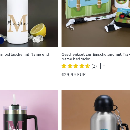
rmosflasche mit Name und
Geschenkset zur Einschulung mit Tra
Name bedruckt
(2)
*
Normaler
€29,99 EUR
Preis