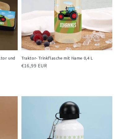
ktor und
Traktor- Trinkflasche mit Name 0,4 L
Normaler
€16,99 EUR
Preis