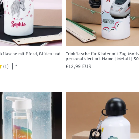
kflasche mit Pferd, Blüten und
Trinkflasche für Kinder mit Zug-Moti
personalisiert mit Name | Metall | 5
(1)
Normaler
€12,99 EUR
*
Preis