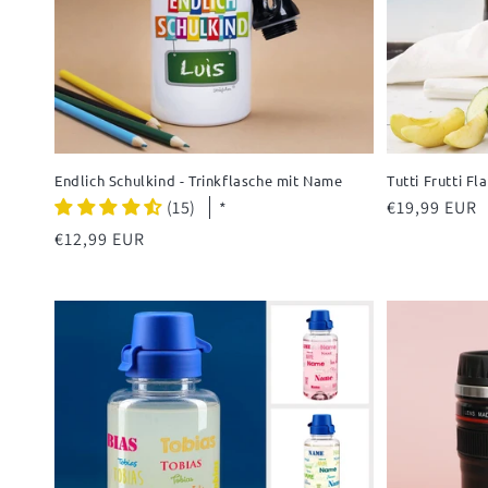
Endlich Schulkind - Trinkflasche mit Name
Tutti Frutti F
(15)
Normaler
€19,99 EUR
*
Preis
Normaler
€12,99 EUR
Preis