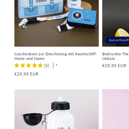
Ausverkauft
Geschenkset zur Einschulung mit Raumschiff-
Bedruckte The
Motiv und Name
Initiale
(5)
Normaler
€29,99 EUR
*
Preis
Normaler
€29,99 EUR
Preis