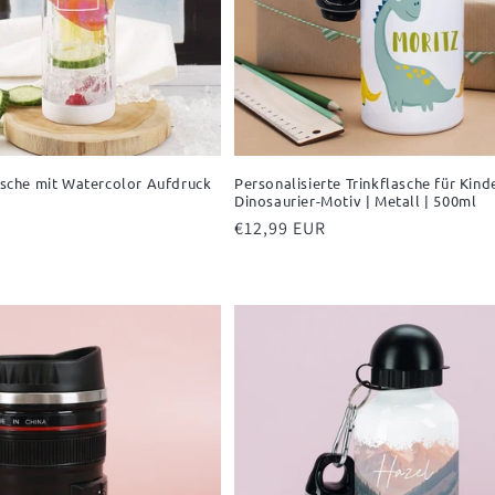
lasche mit Watercolor Aufdruck
Personalisierte Trinkflasche für Kind
Dinosaurier-Motiv | Metall | 500ml
Normaler
€12,99 EUR
Preis