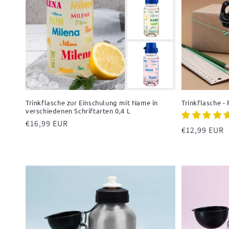
Trinkflasche zur Einschulung mit Name in
Trinkflasche -
verschiedenen Schriftarten 0,4 L
Normaler
€16,99 EUR
Normaler
€12,99 EUR
Preis
Preis