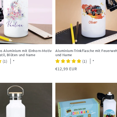
us Aluminium mit Einhorn-Motiv
Aluminium-Trinkflasche mit Feuerwe
stil, Blüten und Name
und Name
(1)
(1)
*
*
Normaler
€12,99 EUR
Preis