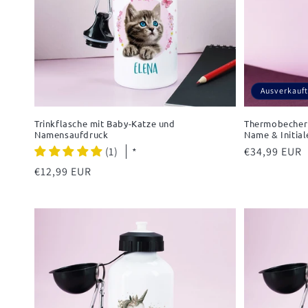
Ausverkauft
Trinkflasche mit Baby-Katze und
Thermobecher 
Namensaufdruck
Name & Initial
(1)
Normaler
€34,99 EUR
*
Preis
Normaler
€12,99 EUR
Preis