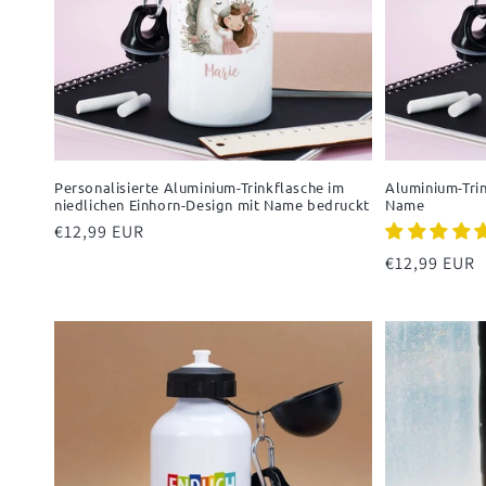
Personalisierte Aluminium-Trinkflasche im
Aluminium-Trin
niedlichen Einhorn-Design mit Name bedruckt
Name
Normaler
€12,99 EUR
Preis
Normaler
€12,99 EUR
Preis