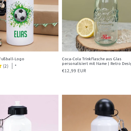
 Fußball-Logo
Coca-Cola Trinkflasche aus Glas
personalisiert mit Name | Retro Desi
(2)
*
Normaler
€12,99 EUR
Preis