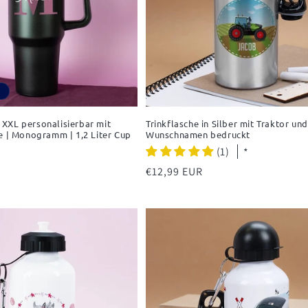
XXL personalisierbar mit
Trinkflasche in Silber mit Traktor un
e | Monogramm | 1,2 Liter Cup
Wunschnamen bedruckt
(1)
*
Normaler
€12,99 EUR
Preis