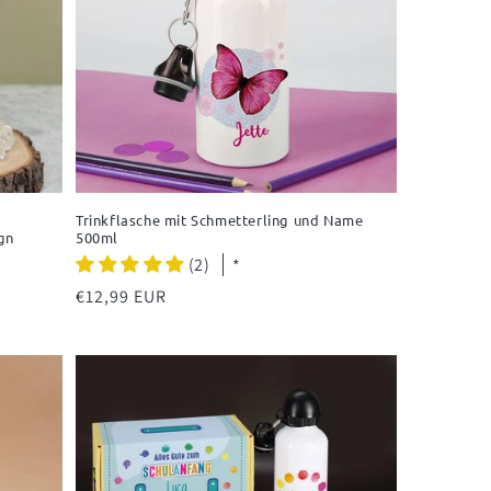
Trinkflasche mit Schmetterling und Name
gn
500ml
(2)
*
Normaler
€12,99 EUR
Preis