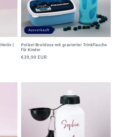
Ausverkauft
Motiv |
Polizei Brotdose mit gravierter Trinkflasche
für Kinder
Normaler
€39,99 EUR
Preis