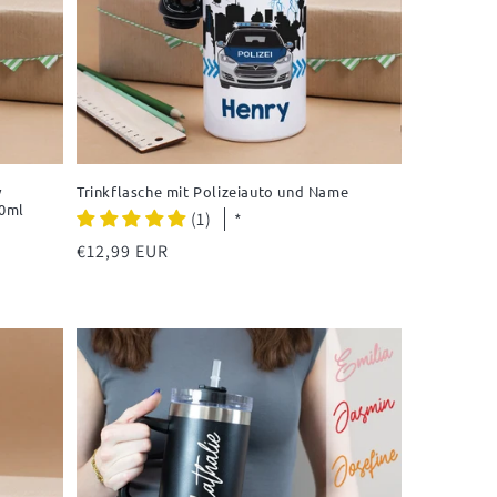
v
Trinkflasche mit Polizeiauto und Name
00ml
(1)
*
Normaler
€12,99 EUR
Preis