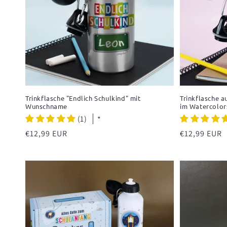
Trinkflasche "Endlich Schulkind" mit
Trinkflasche a
Wunschname
im Watercolor
(1)
*
Normaler
€12,99 EUR
Normaler
€12,99 EUR
Preis
Preis