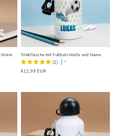
d Ihrem
Trinkflasche mit Fußball-Motiv und Name
(2)
*
Normaler
€12,99 EUR
Preis