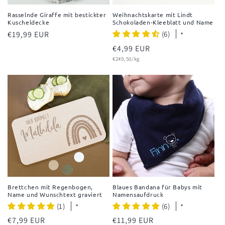
Rasselnde Giraffe mit bestickter
Weihnachtskarte mit Lindt
Kuscheldecke
Schokoladen-Kleeblatt und Name
Normaler
€19,99 EUR
(6)
*
Preis
Normaler
€4,99 EUR
Grundpreis
Preis
€249,50/kg
Brettchen mit Regenbogen,
Blaues Bandana für Babys mit
Name und Wunschtext graviert
Namensaufdruck
(1)
(6)
*
*
Normaler
€7,99 EUR
Normaler
€11,99 EUR