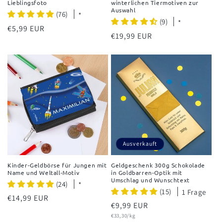
Lieblingsfoto
winterlichen Tiermotiven zur
Auswahl
(76)
*
(9)
*
Normaler
€5,99 EUR
Normaler
€19,99 EUR
Preis
Preis
Ausverkauft
Kinder-Geldbörse für Jungen mit
Geldgeschenk 300g Schokolade
Name und Weltall-Motiv
in Goldbarren-Optik mit
Umschlag und Wunschtext
(24)
*
(15)
1 Frage
Normaler
€14,99 EUR
Normaler
€9,99 EUR
Preis
Grundpreis
Preis
€33,30/kg