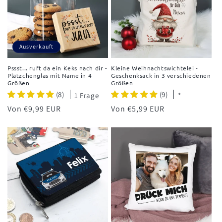
Ausverkauft
Pssst... ruft da ein Keks nach dir -
Kleine Weihnachtswichtelei -
Plätzchenglas mit Name in 4
Geschenksack in 3 verschiedenen
Größen
Größen
(8)
(9)
1 Frage
*
Normaler
Von €9,99 EUR
Normaler
Von €5,99 EUR
Preis
Preis