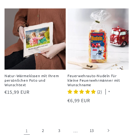
Preis
Preis
Natur-Wärmekissen mit Ihrem
Feuerwehrauto-Nudeln für
persönlichen Foto und
kleine Feuerwehrmänner mit
Wunschtext
Wunschname
Normaler
€15,99 EUR
(2)
*
Preis
Normaler
€6,99 EUR
Preis
1
2
3
…
13