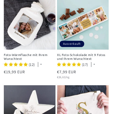
Ausverkauft
Foto-Wärmflasche mit Ihrem
XL Foto-Schokolade mit 9 Fotos
Wunschtext
und Ihrem Wunschtext
(12)
(17)
*
*
Normaler
€19,99 EUR
Normaler
€7,99 EUR
Grundpreis
Preis
Preis
€26,63/kg