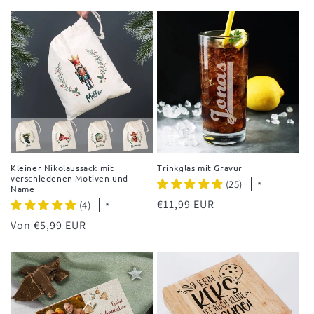
Preis
Preis
Kleiner Nikolaussack mit
Trinkglas mit Gravur
verschiedenen Motiven und
(25)
*
Name
Normaler
€11,99 EUR
(4)
*
Preis
Normaler
Von €5,99 EUR
Preis