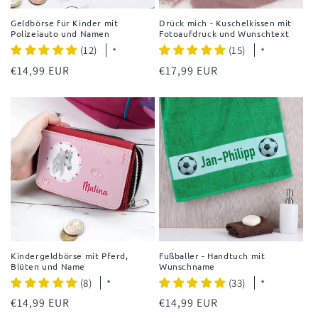
Geldbörse für Kinder mit
Drück mich - Kuschelkissen mit
Polizeiauto und Namen
Fotoaufdruck und Wunschtext
(12)
(15)
*
*
Normaler
€14,99 EUR
Normaler
€17,99 EUR
Preis
Preis
Kindergeldbörse mit Pferd,
Fußballer - Handtuch mit
Blüten und Name
Wunschname
(8)
(33)
*
*
Normaler
€14,99 EUR
Normaler
€14,99 EUR