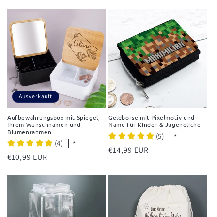
Ausverkauft
Aufbewahrungsbox mit Spiegel,
Geldbörse mit Pixelmotiv und
Ihrem Wunschnamen und
Name für Kinder & Jugendliche
Blumenrahmen
(5)
*
(4)
*
Normaler
€14,99 EUR
Normaler
€10,99 EUR
Preis
Preis