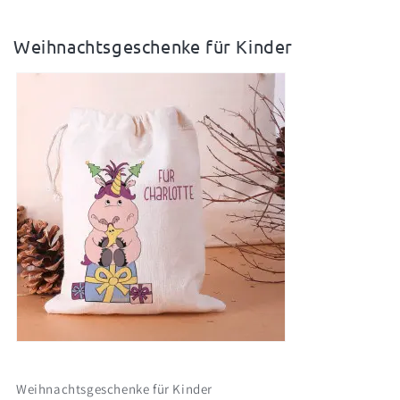
K
Weihnachtsgeschenke für Kinder
a
t
e
g
o
r
i
e
:
Weihnachtsgeschenke für Kinder