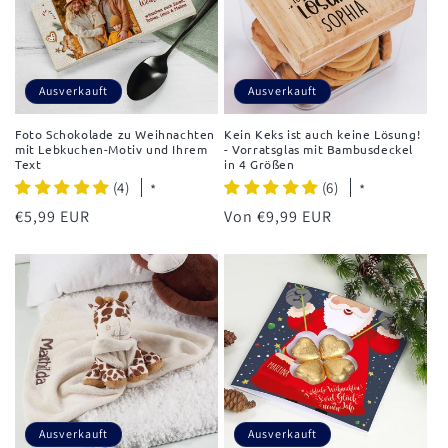
Ausverkauft
Ausverkauft
Foto Schokolade zu Weihnachten
Kein Keks ist auch keine Lösung!
mit Lebkuchen-Motiv und Ihrem
- Vorratsglas mit Bambusdeckel
Text
in 4 Größen
(4)
(6)
*
*
Normaler
€5,99 EUR
Normaler
Von €9,99 EUR
Preis
Preis
Ausverkauft
Ausverkauft