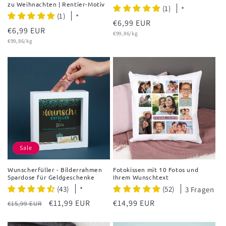
zu Weihnachten | Rentier-Motiv
(1)
*
(1)
*
Normaler
€6,99 EUR
Normaler
€6,99 EUR
Grundpreis
Preis
€99,86/kg
Grundpreis
Preis
€99,86/kg
Sale
Wunscherfüller - Bilderrahmen
Fotokissen mit 10 Fotos und
Spardose für Geldgeschenke
Ihrem Wunschtext
(43)
(52)
*
3 Fragen
Normaler
Verkaufspreis
€11,99 EUR
Normaler
€14,99 EUR
€15,99 EUR
Preis
Preis