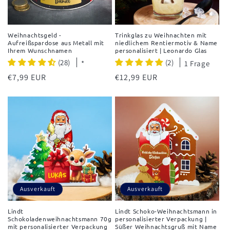
Weihnachtsgeld -
Trinkglas zu Weihnachten mit
Aufreißspardose aus Metall mit
niedlichem Rentiermotiv & Name
Ihrem Wunschnamen
personalisiert | Leonardo Glas
(28)
(2)
*
1 Frage
Normaler
€7,99 EUR
Normaler
€12,99 EUR
Preis
Preis
Ausverkauft
Ausverkauft
Lindt
Lindt Schoko-Weihnachtsmann in
Schokoladenweihnachtsmann 70g
personalisierter Verpackung |
mit personalisierter Verpackung
Süßer Weihnachtsgruß mit Name