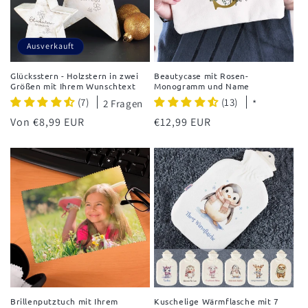
Ausverkauft
Glücksstern - Holzstern in zwei
Beautycase mit Rosen-
Größen mit Ihrem Wunschtext
Monogramm und Name
(7)
(13)
2 Fragen
*
Normaler
Von €8,99 EUR
Normaler
€12,99 EUR
Preis
Preis
Brillenputztuch mit Ihrem
Kuschelige Wärmflasche mit 7