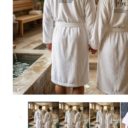
Medien
1
in
Modal
öffnen