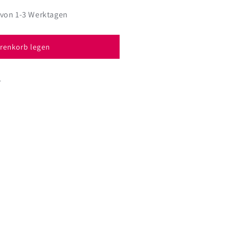
 von 1-3 Werktagen
l
renkorb legen
1