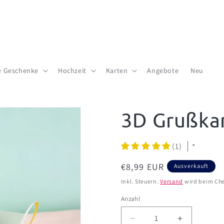
te Geschenke
Hochzeit
Karten
Angebote
Neu
3D Grußkar
(1)
*
Normaler
€8,99 EUR
Ausverkauft
Preis
Inkl. Steuern.
Versand
wird beim Che
Anzahl
Anzahl
Verringere
Erhöhe