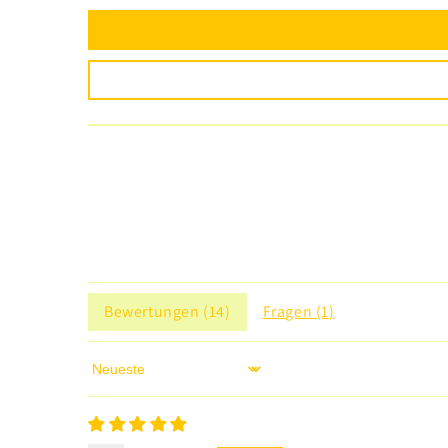
Bewertungen (
14
)
Fragen (
1
)
Sort by