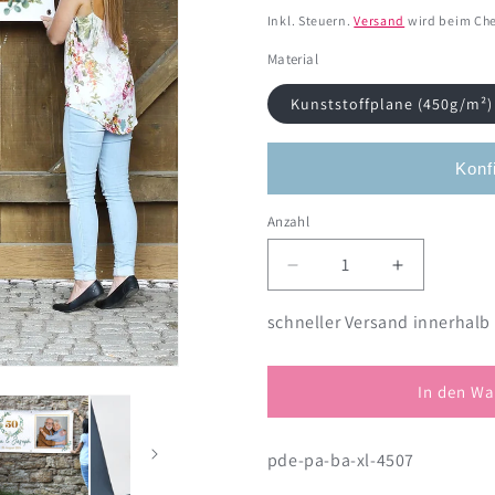
Preis
Inkl. Steuern.
Versand
wird beim Che
Material
Kunststoffplane (450g/m²)
Konf
Anzahl
Anzahl
Verringere
Erhöhe
die
die
Menge
Menge
schneller Versand innerhalb
für
für
Banner
Banner
zur
zur
In den Wa
Goldenen
Goldenen
Hochzeit
Hochzeit
pde-pa-ba-xl-4507
mit
mit
Eukalyptuskranz,
Eukalyptus