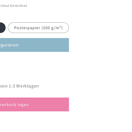
ckout berechnet
Posterpapier (200 g/m²)
igurieren
 von 1-3 Werktagen
renkorb legen
kranz,