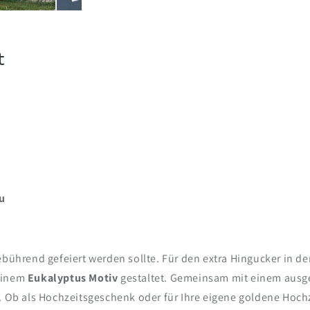
Namen
Namen
&amp;
&amp;
Datum
Datum
t
au
gebührend gefeiert werden sollte. Für den extra Hingucker in 
 einem
Eukalyptus Motiv
gestaltet. Gemeinsam mit einem aus
r. Ob als Hochzeitsgeschenk oder für Ihre eigene goldene Hoch