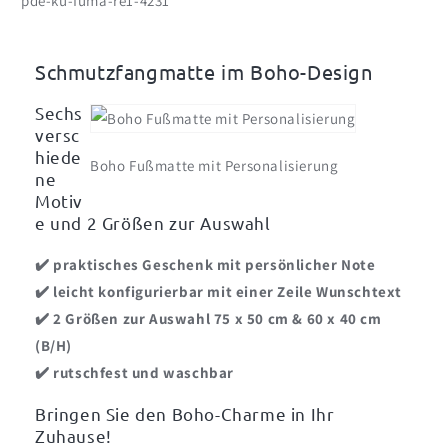
pde-ku-fuma-re1-4231
Stil
Stil
mit
mit
Text
Text
-
-
Schmutzfangmatte im Boho-Design
verschiedene
verschiedene
Motive
Motive
Sechs
zur
zur
versc
Auswahl
Auswahl
hiede
Boho Fußmatte mit Personalisierung
ne
Motiv
e und 2 Größen zur Auswahl
✔️ praktisches Geschenk mit persönlicher Note
✔️ leicht konfigurierbar mit einer Zeile Wunschtext
✔️
2 Größen zur Auswahl 75 x 50 cm & 60 x 40 cm
(B/H)
✔️ rutschfest und waschbar
Bringen Sie den Boho-Charme in Ihr
Zuhause!