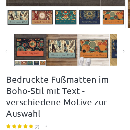
Medien
M
1
2
in
i
Modal
M
öffnen
ö
Bedruckte Fußmatten im
Boho-Stil mit Text -
verschiedene Motive zur
Auswahl
(2)
*