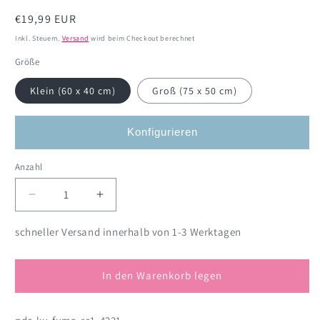
Normaler
€19,99 EUR
Preis
Inkl. Steuern.
Versand
wird beim Checkout berechnet
Größe
Klein (60 x 40 cm)
Groß (75 x 50 cm)
Konfigurieren
Anzahl
Anzahl
Verringere
Erhöhe
die
die
Menge
Menge
schneller Versand innerhalb von 1-3 Werktagen
für
für
Bedruckte
Bedruckte
Fußmatten
Fußmatten
In den Warenkorb legen
im
im
Boho-
Boho-