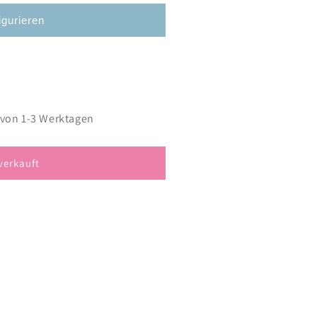
igurieren
 von 1-3 Werktagen
verkauft
fner