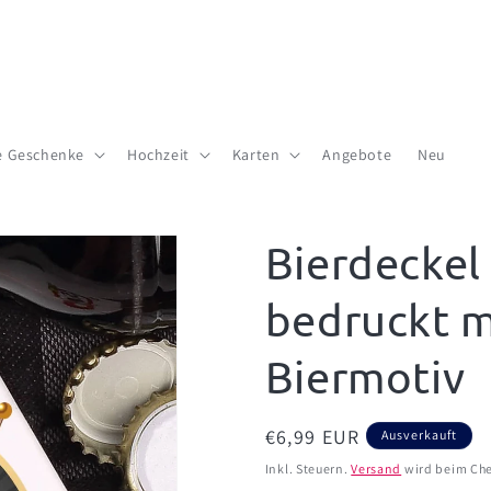
te Geschenke
Hochzeit
Karten
Angebote
Neu
Bierdeckel
bedruckt m
Biermotiv
Normaler
€6,99 EUR
Ausverkauft
Preis
Inkl. Steuern.
Versand
wird beim Che