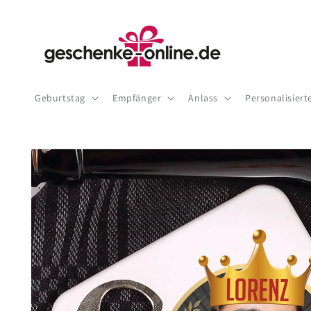
Direkt
zum
Inhalt
Geburtstag
Empfänger
Anlass
Personalisier
Zu
Produktinformationen
springen