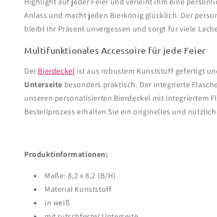
Highlight auf jeder Feier und verleiht ihm eine persön
Anlass und macht jeden Bierkönig glücklich. Der perso
bleibt Ihr Präsent unvergessen und sorgt für viele Lach
Multifunktionales Accessoire für jede Feier
Der
Bierdeckel
ist aus robustem Kunststoff gefertigt und
Unterseite
besonders praktisch. Der integrierte Flasc
unseren personalisierten Bierdeckel mit integriertem 
Bestellprozess erhalten Sie ein originelles und nützli
Produktinformationen:
Maße: 8,2 x 8,2 (B/H)
Material Kunststoff
in weiß
mit rutschfester Unterseite