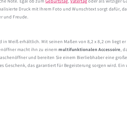
liche Note. Egal ob zum
Geburtstag
,
Vatertag
oder als witziger 
nalisierte Druck mit Ihrem Foto und Wunschtext sorgt dafür, d
er und Freude.
 in Weiß erhältlich. Mit seinen Maßen von 8,2 x 8,2 cm liegt er
henöffner macht ihn zu einem
multifunktionalen Accessoire
, d
Flaschenöffner und bereiten Sie einem Bierliebhaber eine gro
ches Geschenk, das garantiert für Begeisterung sorgen wird. Ei