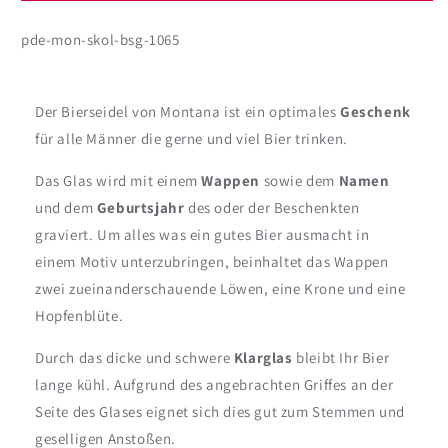
Löwen
Löwen
pde-mon-skol-bsg-1065
Wappen
Wappen
Der Bierseidel von Montana ist ein optimales
Geschenk
für alle Männer die gerne und viel Bier trinken.
Das Glas wird mit einem
Wappen
sowie dem
Namen
und dem
Geburtsjahr
des oder der Beschenkten
graviert. Um alles was ein gutes Bier ausmacht in
einem Motiv unterzubringen, beinhaltet das Wappen
zwei zueinanderschauende Löwen, eine Krone und eine
Hopfenblüte.
Durch das dicke und schwere
Klarglas
bleibt Ihr Bier
lange kühl. Aufgrund des angebrachten Griffes an der
Seite des Glases eignet sich dies gut zum Stemmen und
geselligen Anstoßen.