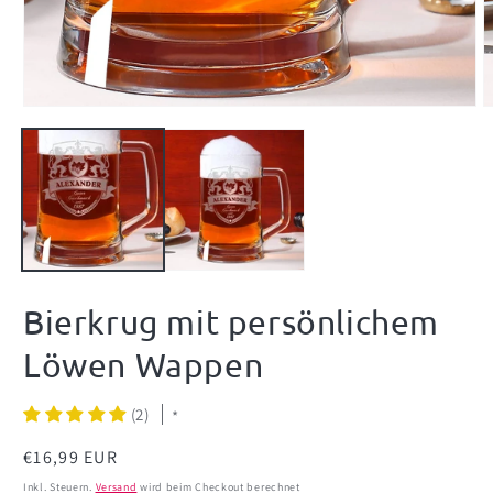
Medien
M
1
2
in
i
Modal
M
öffnen
ö
Bierkrug mit persönlichem
Löwen Wappen
(2)
*
Normaler
€16,99 EUR
Preis
Inkl. Steuern.
Versand
wird beim Checkout berechnet