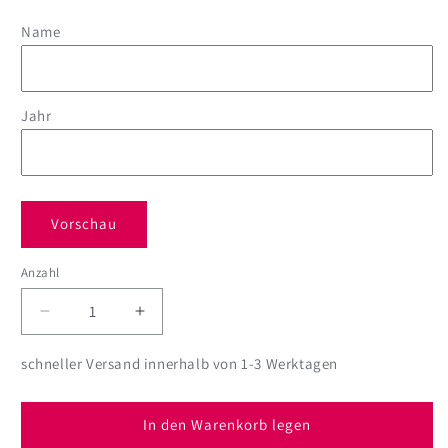
Name
Jahr
Vorschau
Anzahl
Anzahl
Verringere
Erhöhe
die
die
Menge
Menge
schneller Versand innerhalb von 1-3 Werktagen
für
für
Bierkrug
Bierkrug
mit
mit
In den Warenkorb legen
persönlichem
persönlichem