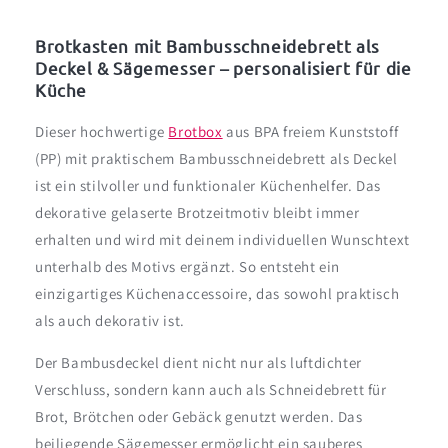
personalisiert
personalisiert
mit
mit
Brotkasten mit Bambusschneidebrett als
Namen
Namen
Deckel & Sägemesser – personalisiert für die
|
|
Küche
Toast
Toast
&amp;
&amp;
Dieser hochwertige
Brotbox
aus BPA freiem Kunststoff
Marmelade
Marmelade
(PP) mit praktischem Bambusschneidebrett als Deckel
Motiv
Motiv
ist ein stilvoller und funktionaler Küchenhelfer. Das
dekorative gelaserte Brotzeitmotiv bleibt immer
erhalten und wird mit deinem individuellen Wunschtext
unterhalb des Motivs ergänzt. So entsteht ein
einzigartiges Küchenaccessoire, das sowohl praktisch
als auch dekorativ ist.
Der Bambusdeckel dient nicht nur als luftdichter
Verschluss, sondern kann auch als Schneidebrett für
Brot, Brötchen oder Gebäck genutzt werden. Das
beiliegende Sägemesser ermöglicht ein sauberes