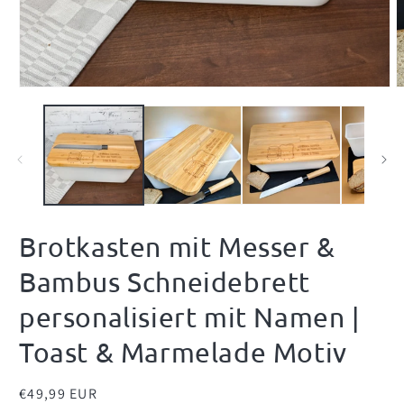
Medien
M
1
2
in
i
Modal
M
öffnen
ö
Brotkasten mit Messer &
Bambus Schneidebrett
personalisiert mit Namen |
Toast & Marmelade Motiv
Normaler
€49,99 EUR