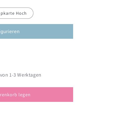
ppkarte Hoch
igurieren
 von 1-3 Werktagen
karten
renkorb legen