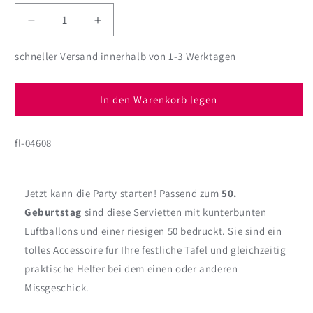
Verringere
Erhöhe
die
die
Menge
Menge
schneller Versand innerhalb von 1-3 Werktagen
für
für
Geburtstagsservietten
Geburtstagsservietten
Ballon
Ballon
In den Warenkorb legen
zum
zum
50.
50.
fl-04608
Jetzt kann die Party starten! Passend zum
50.
Geburtstag
sind diese Servietten mit kunterbunten
Luftballons und einer riesigen 50 bedruckt. Sie sind ein
tolles Accessoire für Ihre festliche Tafel und gleichzeitig
praktische Helfer bei dem einen oder anderen
Missgeschick.