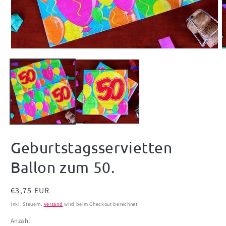
Medien
M
1
2
in
i
Modal
M
öffnen
ö
Geburtstagsservietten
Ballon zum 50.
Normaler
€3,75 EUR
Preis
Inkl. Steuern.
Versand
wird beim Checkout berechnet
Anzahl
Anzahl