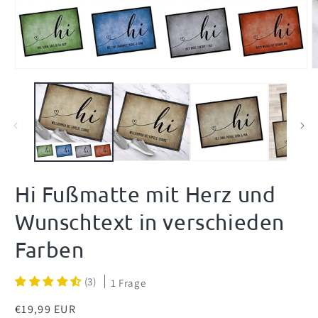
Medien
M
1
2
in
i
Modal
M
öffnen
ö
Hi Fußmatte mit Herz und
Wunschtext in verschieden
Farben
(3)
1 Frage
Normaler
€19,99 EUR