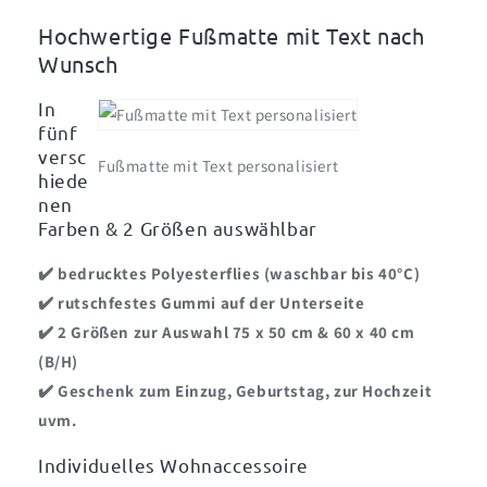
in
in
verschieden
verschieden
Hochwertige Fußmatte mit Text nach
Farben
Farben
Wunsch
In
fünf
versc
Fußmatte mit Text personalisiert
hiede
nen
Farben & 2 Größen auswählbar
✔️ bedrucktes Polyesterflies (waschbar bis 40°C)
✔️ rutschfestes Gummi auf der Unterseite
✔️
2 Größen zur Auswahl 75 x 50 cm & 60 x 40 cm
(B/H)
✔️
Geschenk zum Einzug, Geburtstag, zur Hochzeit
uvm.
Individuelles Wohnaccessoire