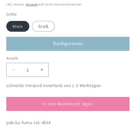
Preis
Inkl. Steuern.
Versand
wird beim Checkout berechnet
Größe
Klein
Groß
Konfigurieren
Anzahl
Anzahl
Verringere
Erhöhe
die
die
Menge
Menge
schneller Versand innerhalb von 1-3 Werktagen
für
für
Hi
Hi
Fußmatte
Fußmatte
In den Warenkorb legen
mit
mit
Herz
Herz
pde-ku-fuma-re1-4014
und
und
Wunschtext
Wunschtext