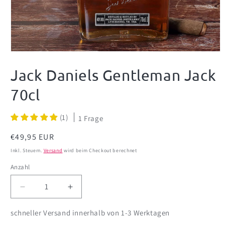
Medien
1
in
Jack Daniels Gentleman Jack
Modal
öffnen
70cl
(1)
1 Frage
Normaler
€49,95 EUR
Preis
Inkl. Steuern.
Versand
wird beim Checkout berechnet
Anzahl
Anzahl
Verringere
Erhöhe
die
die
Menge
Menge
schneller Versand innerhalb von 1-3 Werktagen
für
für