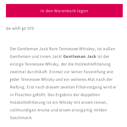
Jack
Jack
Daniels
Daniels
In den Warenkorb legen
Gentleman
Gentleman
Jack
Jack
de-whfl-jd-070
70cl
70cl
Der Gentleman Jack Rare Tennessee Whiskey, ist außen
Gentleman und innen Jack!
Gentleman Jack
ist der
einzige Tennessee Whisky, der die Holzkohlefilterung
zweimal durchläuft. Einmal vor seiner Fassreifung wie
jeder Tennessee Whisky und ein weiteres Mal nach der
Reifung. Erst nach diesem zweiten Filtervorgang wird er
in Flaschen gefüllt. Das Ergebnis der doppelten
Holzkohlefilterung ist ein Whisky mit einem reinen,
vollmundigen Aroma und einem einzigartig milden
Geschmack.