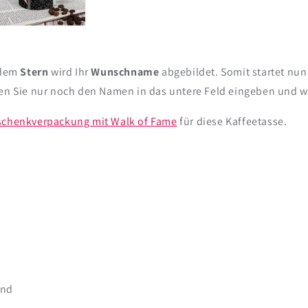
Wunschnamen
Wunschna
 dem
Stern
wird Ihr
Wunschname
abgebildet. Somit startet nun
sen Sie nur noch den Namen in das untere Feld eingeben und wi
chenkverpackung mit Walk of Fame
für diese Kaffeetasse.
and