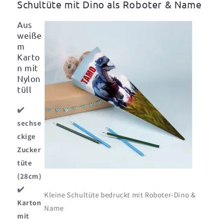
und
und
Schultüte mit Dino als Roboter & Name
Name,
Name,
28
28
Aus
cm
cm
weiße
m
Karto
n mit
Nylon
tüll
✔️
sechse
ckige
Zucker
tüte
(28cm)
✔️
Kleine Schultüte bedruckt mit Roboter-Dino &
Karton
Name
mit