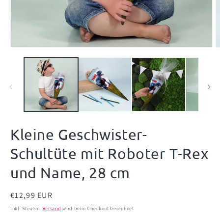
Medien
M
1
2
in
i
Modal
M
öffnen
ö
Kleine Geschwister-
Schultüte mit Roboter T-Rex
und Name, 28 cm
Normaler
€12,99 EUR
Preis
Inkl. Steuern.
Versand
wird beim Checkout berechnet