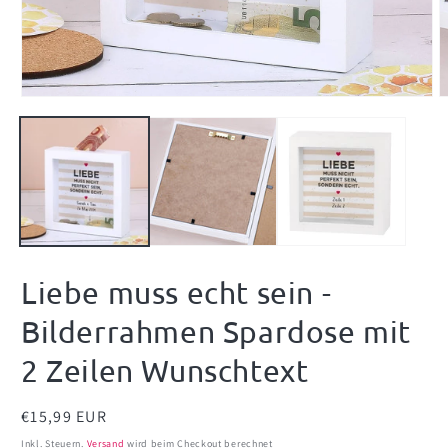
Medien
M
1
2
in
i
Modal
M
öffnen
ö
Liebe muss echt sein -
Bilderrahmen Spardose mit
2 Zeilen Wunschtext
Normaler
€15,99 EUR
Preis
Inkl. Steuern.
Versand
wird beim Checkout berechnet