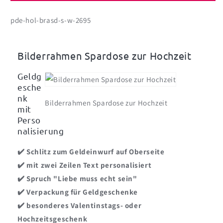
sein
sein
pde-hol-brasd-s-w-2695
-
-
Bilderrahmen
Bilderrahmen
Spardose
Spardose
mit
mit
Bilderrahmen Spardose zur Hochzeit
2
2
Zeilen
Zeilen
Geldg
Wunschtext
Wunschtext
esche
nk
Bilderrahmen Spardose zur Hochzeit
mit
Perso
nalisierung
✔️ Schlitz zum Geldeinwurf auf Oberseite
✔️ mit zwei Zeilen Text personalisiert
✔️ Spruch "Liebe muss echt sein"
✔️ Verpackung für Geldgeschenke
✔️ besonderes Valentinstags- oder
Hochzeitsgeschenk