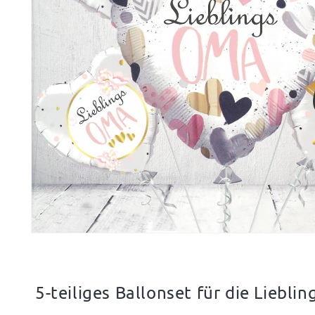
Medien
1
in
Modal
öffnen
5-teiliges Ballonset für die Liebli