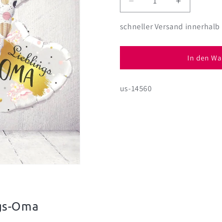
Verringere
Erhöhe
die
die
Menge
Menge
schneller Versand innerhalb
für
für
Lieblings-
Lieblings-
Oma
Oma
In den Wa
Folien-
Folien-
Ballon-
Ballon-
us-14560
Set
Set
5-
5-
teilig
teilig
ngs-Oma