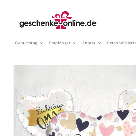
Direkt
zum
Inhalt
Geburtstag
Empfänger
Anlass
Personalisier
Zu
Produktinformationen
springen