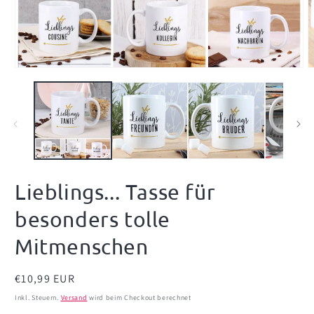
Medien
M
1
2
in
i
Modal
M
öffnen
ö
Lieblings... Tasse für
besonders tolle
Mitmenschen
Normaler
€10,99 EUR
Preis
Inkl. Steuern.
Versand
wird beim Checkout berechnet