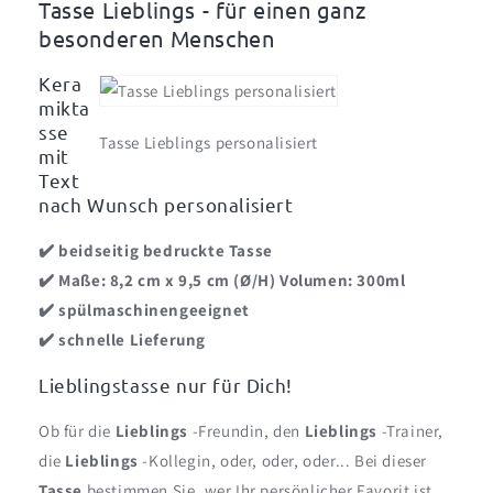
Tasse Lieblings - für einen ganz
besonderen Menschen
Kera
mikta
sse
Tasse Lieblings personalisiert
mit
Text
nach Wunsch personalisiert
✔️ beidseitig bedruckte Tasse
✔️ Maße: 8,2 cm x 9,5 cm (Ø/H) Volumen: 300ml
✔️ spülmaschinengeeignet
✔️
schnelle Lieferung
Lieblingstasse nur für Dich!
Ob für die
Lieblings
-Freundin, den
Lieblings
-Trainer,
die
Lieblings
-Kollegin, oder, oder, oder... Bei dieser
Tasse
bestimmen Sie, wer Ihr persönlicher Favorit ist.