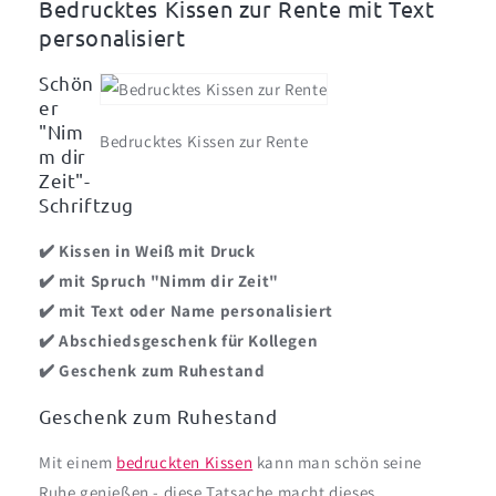
Bedrucktes Kissen zur Rente mit Text
Rente
Rente
personalisiert
Schön
er
"Nim
Bedrucktes Kissen zur Rente
m dir
Zeit"-
Schriftzug
✔️ Kissen in Weiß mit Druck
✔️ mit Spruch "Nimm dir Zeit"
✔️ mit Text oder Name personalisiert
✔️ Abschiedsgeschenk für Kollegen
✔️ Geschenk zum Ruhestand
Geschenk zum Ruhestand
Mit einem
bedruckten Kissen
kann man schön seine
Ruhe genießen - diese Tatsache macht dieses