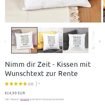
Medien
M
1
2
in
i
Modal
M
öffnen
ö
Nimm dir Zeit - Kissen mit
Wunschtext zur Rente
(10)
*
Normaler
€14,99 EUR
Preis
Inkl. Steuern.
Versand
wird beim Checkout berechnet