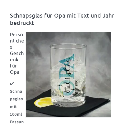
Ihrem
Ihrem
Wunschtext
Wunschtext
und
und
Schnapsglas für Opa mit Text und Jahr
Jahr
Jahr
bedruckt
Persö
nliche
s
Gesch
enk
für
Opa
✔️
Schna
psglas
mit
100ml
Fassun