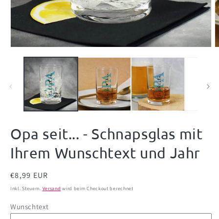
Medien
M
1
2
in
i
Modal
M
öffnen
ö
Opa seit... - Schnapsglas mit
Ihrem Wunschtext und Jahr
Normaler
€8,99 EUR
Preis
Inkl. Steuern.
Versand
wird beim Checkout berechnet
Wunschtext