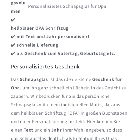
gsvolu
Personalisiertes Schnapsglas für Opa
men
✔️
hellblauer OPA Schriftzug
✔️ mit Text und Jahr personalisiert
✔️ schnelle Lieferung
✔️ als Geschenk zum Vatertag, Geburtstag etc.
Personalisiertes Geschenk
Das
Schnapsglas
ist das ideale kleine
Geschenk für
Opa
, um ihn ganz schnell ein Lächeln in das Gesicht zu
zaubern. Wir bedrucken für Sie das persönliche
Schnapsglas mit einem individuellen Motiv, das aus
dem hellblauen Schriftzug "OPA" in großen Buchstaben
und einer Personalisierung besteht. Hier können Sie
einen
Text
und ein
Jahr
Ihrer Wahl angeben, so dass
das Schnapsglas deutlich als Eigentum Ihres Opas