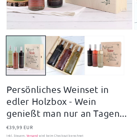
Medien
M
1
2
in
i
Modal
M
öffnen
ö
Persönliches Weinset in
edler Holzbox - Wein
genießt man nur an Tagen...
Normaler
€39,99 EUR
Preis
Inkl. Steuern.
Versand
wird beim Checkout berechnet