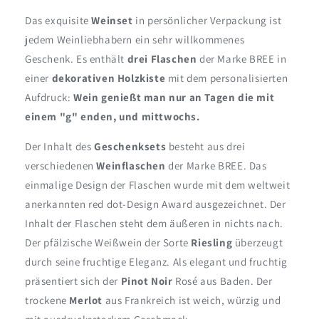
genießt
genießt
Das exquisite
Weinset
in persönlicher Verpackung ist
man
man
jedem Weinliebhabern ein sehr willkommenes
nur
nur
Geschenk. Es enthält
an
an
drei Flaschen
der Marke BREE in
Tagen...
Tagen...
einer
dekorativen Holzkiste
mit dem personalisierten
Aufdruck:
Wein genießt man nur an Tagen die mit
einem "g" enden, und mittwochs.
Der Inhalt des
Geschenksets
besteht aus drei
verschiedenen
Weinflaschen
der Marke BREE. Das
einmalige Design der Flaschen wurde mit dem weltweit
anerkannten red dot-Design Award ausgezeichnet. Der
Inhalt der Flaschen steht dem äußeren in nichts nach.
Der pfälzische Weißwein der Sorte
Riesling
überzeugt
durch seine fruchtige Eleganz. Als elegant und fruchtig
präsentiert sich der
Pinot Noir
Rosé aus Baden. Der
trockene
Merlot
aus Frankreich ist weich, würzig und