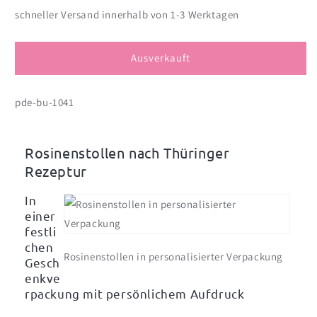
Menge
Menge
schneller Versand innerhalb von 1-3 Werktagen
für
für
Rosinenstollen
Rosinenstollen
in
in
Ausverkauft
persönlicher
persönlicher
Geschenkbox,
Geschenkbox,
pde-bu-1041
1000g
1000g
Rosinenstollen nach Thüringer
Rezeptur
In
einer
festli
chen
Rosinenstollen in personalisierter Verpackung
Gesch
enkve
rpackung mit persönlichem Aufdruck