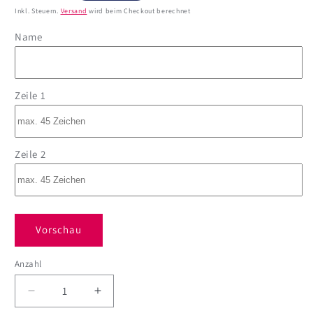
Preis
Inkl. Steuern.
Versand
wird beim Checkout berechnet
Name
Zeile 1
Zeile 2
Vorschau
Anzahl
Anzahl
Verringere
Erhöhe
die
die