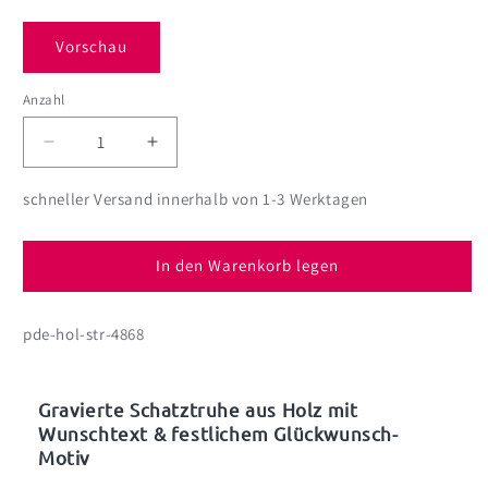
Vorschau
Anzahl
Anzahl
Verringere
Erhöhe
die
die
Menge
Menge
schneller Versand innerhalb von 1-3 Werktagen
für
für
Schatztruhe
Schatztruhe
mit
mit
In den Warenkorb legen
Glückwunschmotiv
Glückwunschmotiv
personalisiert
personalisiert
pde-hol-str-4868
mit
mit
Wunschtext
Wunschtext
|
|
Holzkiste
Holzkiste
Gravierte Schatztruhe aus Holz mit
|
|
Wunschtext & festlichem Glückwunsch-
3
3
Motiv
Größen
Größen