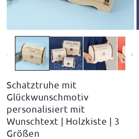
Medien
M
1
2
in
i
Modal
M
öffnen
ö
Schatztruhe mit
Glückwunschmotiv
personalisiert mit
Wunschtext | Holzkiste | 3
Größen