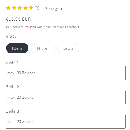
(9)
2 Fragen
Normaler
€13,99 EUR
Preis
Inkl. Steuern.
Versand
wird beim Checkout berechnet
Größe
Variante
Variante
Klein
Mittel
Groß
ausverkauft
ausverkauft
oder
oder
nicht
nicht
Zeile 1
verfügbar
verfügbar
Zeile 2
Zeile 3