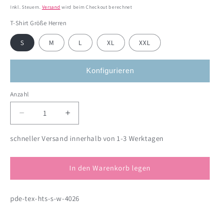
Preis
Inkl. Steuern.
Versand
wird beim Checkout berechnet
T-Shirt Größe Herren
S
M
L
XL
XXL
Konfigurieren
Anzahl
Anzahl
Verringere
Erhöhe
die
die
Menge
Menge
schneller Versand innerhalb von 1-3 Werktagen
für
für
T-
T-
Shirt
Shirt
In den Warenkorb legen
zum
zum
Geburtstag
Geburtstag
pde-tex-hts-s-w-4026
personalisiert
personalisiert
mit
mit