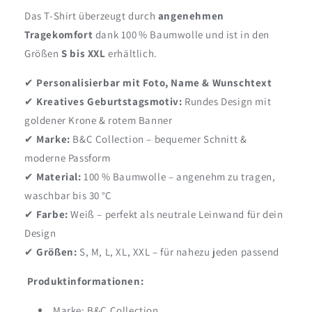
Das T-Shirt überzeugt durch
angenehmen
Tragekomfort
dank 100 % Baumwolle und ist in den
Größen
S bis XXL
erhältlich.
✔
Personalisierbar mit Foto, Name & Wunschtext
✔
Kreatives Geburtstagsmotiv:
Rundes Design mit
goldener Krone & rotem Banner
✔
Marke:
B&C Collection – bequemer Schnitt &
moderne Passform
✔
Material:
100 % Baumwolle – angenehm zu tragen,
waschbar bis 30 °C
✔
Farbe:
Weiß – perfekt als neutrale Leinwand für dein
Design
✔
Größen:
S, M, L, XL, XXL – für nahezu jeden passend
Produktinformationen:
Marke: B&C Collection