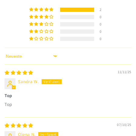
2
0
0
0
0
Sort by
11/11/25
Sandra W.
Top
Top
07/10/25
Olena N.