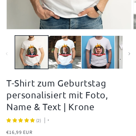
Medien
M
1
2
in
i
Modal
M
öffnen
ö
T-Shirt zum Geburtstag
personalisiert mit Foto,
Name & Text | Krone
(2)
*
Normaler
€16,99 EUR