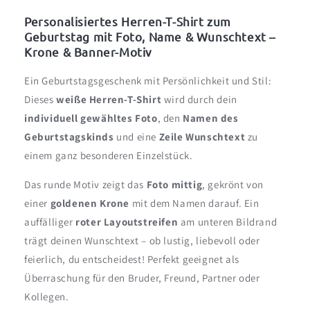
Foto,
Foto,
Name
Name
Personalisiertes Herren-T-Shirt zum
&amp;
&amp;
Geburtstag mit Foto, Name & Wunschtext –
Text
Text
Krone & Banner-Motiv
|
|
Krone
Krone
Ein Geburtstagsgeschenk mit Persönlichkeit und Stil:
Dieses
weiße Herren-T-Shirt
wird durch dein
individuell gewähltes Foto
, den
Namen des
Geburtstagskinds
und eine
Zeile Wunschtext
zu
einem ganz besonderen Einzelstück.
Das runde Motiv zeigt das
Foto mittig
, gekrönt von
einer
goldenen Krone
mit dem Namen darauf. Ein
auffälliger
roter Layoutstreifen
am unteren Bildrand
trägt deinen Wunschtext – ob lustig, liebevoll oder
feierlich, du entscheidest! Perfekt geeignet als
Überraschung für den Bruder, Freund, Partner oder
Kollegen.