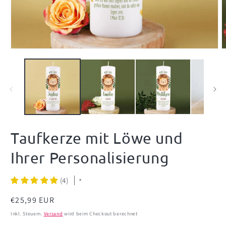
Medien
M
1
2
in
i
Modal
M
öffnen
ö
Taufkerze mit Löwe und
Ihrer Personalisierung
(4)
*
Normaler
€25,99 EUR
Preis
Inkl. Steuern.
Versand
wird beim Checkout berechnet