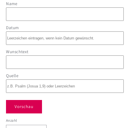
Name
Datum
Wunschtext
Quelle
Vorschau
Anzahl
Anzahl