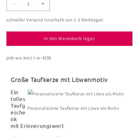
Verringere
Erhöhe
die
die
Menge
Menge
schneller Versand innerhalb von 1-3 Werktagen
für
für
Taufkerze
Taufkerze
mit
mit
In den Warenkorb legen
Löwe
Löwe
und
und
pde-wa-kerz-l-w-4296
Ihrer
Ihrer
Personalisierung
Personalisierung
Große Taufkerze mit Löwenmotiv
Ein
tolles
Taufg
Personalisierte Taufkerze mit Löwe als Motiv
esche
nk
mit Erinnerungswert