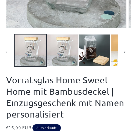
Medien
M
1
2
in
i
Modal
M
öffnen
ö
Vorratsglas Home Sweet
Home mit Bambusdeckel |
Einzugsgeschenk mit Namen
personalisiert
Normaler
€16,99 EUR
Ausverkauft