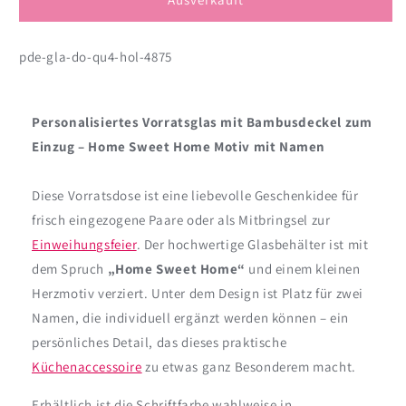
Sweet
Sweet
Home
Home
pde-gla-do-qu4-hol-4875
mit
mit
Bambusdeckel
Bambusdeckel
|
|
Einzugsgeschenk
Einzugsgeschenk
Personalisiertes Vorratsglas mit Bambusdeckel zum
mit
mit
Einzug – Home Sweet Home Motiv mit Namen
Namen
Namen
personalisiert
personalisiert
Diese Vorratsdose ist eine liebevolle Geschenkidee für
frisch eingezogene Paare oder als Mitbringsel zur
Einweihungsfeier
. Der hochwertige Glasbehälter ist mit
dem Spruch
„Home Sweet Home“
und einem kleinen
Herzmotiv verziert. Unter dem Design ist Platz für zwei
Namen, die individuell ergänzt werden können – ein
persönliches Detail, das dieses praktische
Küchenaccessoire
zu etwas ganz Besonderem macht.
Erhältlich ist die Schriftfarbe wahlweise in