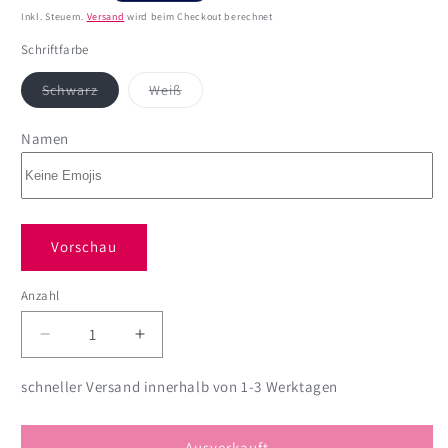
Preis
Inkl. Steuern.
Versand
wird beim Checkout berechnet
Schriftfarbe
Variante
Variante
Schwarz
Weiß
ausverkauft
ausverkauft
oder
oder
nicht
nicht
Namen
verfügbar
verfügbar
Vorschau
Anzahl
Anzahl
Verringere
Erhöhe
die
die
Menge
Menge
schneller Versand innerhalb von 1-3 Werktagen
für
für
Vorratsglas
Vorratsglas
Home
Home
Ausverkauft