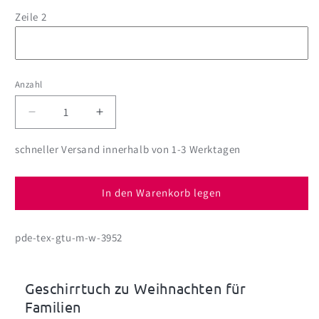
Zeile 2
Anzahl
Anzahl
Verringere
Erhöhe
die
die
Menge
Menge
schneller Versand innerhalb von 1-3 Werktagen
für
für
Weihnachts-
Weihnachts-
Geschirrtuch
Geschirrtuch
In den Warenkorb legen
mit
mit
bis
bis
pde-tex-gtu-m-w-3952
zu
zu
vier
vier
Namen
Namen
und
und
Geschirrtuch zu Weihnachten für
Wunschtext
Wunschtext
Familien
bedruckt
bedruckt