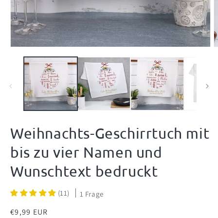
Medien
M
1
2
in
i
Modal
M
öffnen
ö
Weihnachts-Geschirrtuch mit
bis zu vier Namen und
Wunschtext bedruckt
(11)
1 Frage
Normaler
€9,99 EUR