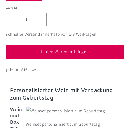
Anzahl
Anzahl
Verringere
Erhöhe
die
die
Menge
Menge
schneller Versand innerhalb von 1-3 Werktagen
für
für
Weinverpackung
Weinverpackung
mit
mit
In den Warenkorb legen
BREE
BREE
Weinflasche
Weinflasche
pde-bu-816-rsw
zum
zum
Geburtstag
Geburtstag
-
-
mit
mit
Personalisierter Wein mit Verpackung
persönlichem
persönlichem
zum Geburtstag
Aufdruck
Aufdruck
Wein
und
Box
Weinset personalisiert zum Geburtstag
mit