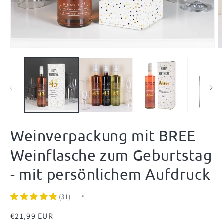
Medien
M
1
2
in
i
Modal
M
öffnen
ö
Weinverpackung mit BREE
Weinflasche zum Geburtstag
- mit persönlichem Aufdruck
(31)
*
Normaler
€21,99 EUR