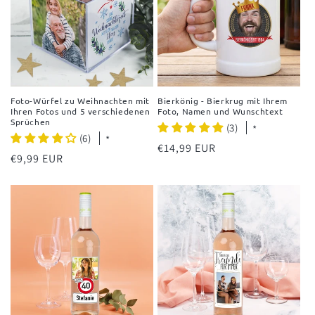
Foto-Würfel zu Weihnachten mit
Bierkönig - Bierkrug mit Ihrem
Ihren Fotos und 5 verschiedenen
Foto, Namen und Wunschtext
Sprüchen
(3)
*
(6)
*
Normaler
€14,99 EUR
Normaler
€9,99 EUR
Preis
Preis