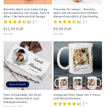
Biorebe Wein zum Geburtstag
Freunde für immer - Biorebe
personalisiert mit Name, Foto &
Wein mit persönlichem Etikett -
Alter | Verkehrsschild Design
Bienenfreundlich & Nachhaltig
(6)
(5)
*
*
Normaler
€12,99 EUR
Normaler
€9,99 EUR
Grundpreis
Grundpreis
Preis
€17,32/l
Preis
€13,32/l
Ausverkauft
Foto-Schokolade mit Ihren
Instagram Post Tasse mit 3 Fotos
Namen, Wunschtext und
und Wunschtexten
Eukalyptusmotiv
(2)
*