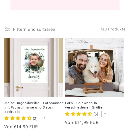
Filtern und sortieren
413 Produkte
Meine Jugendweihe - Fotobanner
Foto - Leinwand in
mit Wunschname und Datum
verschiedenen Größen
bedruckt
(5)
*
(2)
*
Normaler
Von €14,99 EUR
Normaler
Von €14,99 EUR
Preis