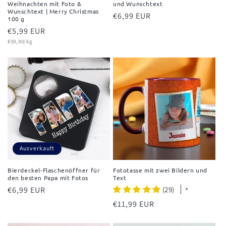
Weihnachten mit Foto &
und Wunschtext
Wunschtext | Merry Christmas
Normaler
€6,99 EUR
100 g
Preis
Normaler
€5,99 EUR
Grundpreis
Preis
€59,90/kg
Ausverkauft
Bierdeckel-Flaschenöffner für
Fototasse mit zwei Bildern und
den besten Papa mit Fotos
Text
Normaler
€6,99 EUR
(29)
*
Preis
Normaler
€11,99 EUR
Preis