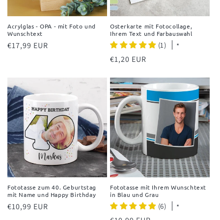
Acrylglas - OPA - mit Foto und
Osterkarte mit Fotocollage,
Wunschtext
Ihrem Text und Farbauswahl
Normaler
€17,99 EUR
(1)
*
Preis
Normaler
€1,20 EUR
Preis
Fototasse zum 40. Geburtstag
Fototasse mit Ihrem Wunschtext
mit Name und Happy Birthday
in Blau und Grau
Normaler
€10,99 EUR
(6)
*
Preis