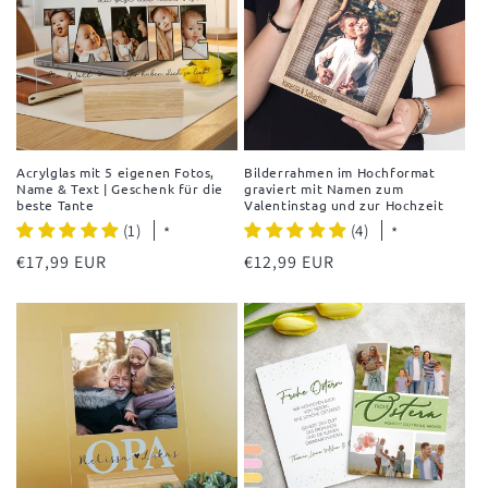
Acrylglas mit 5 eigenen Fotos,
Bilderrahmen im Hochformat
Name & Text | Geschenk für die
graviert mit Namen zum
beste Tante
Valentinstag und zur Hochzeit
(1)
(4)
*
*
Normaler
€17,99 EUR
Normaler
€12,99 EUR
Preis
Preis