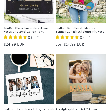
Großes Glasschneidebrett mit
Endlich Schulkind - kleines
Fotos und zwei Zeilen Text
Banner zur Einschulung mit Foto
(1)
(1)
*
*
Normaler
€24,99 EUR
Normaler
Von €14,99 EUR
Preis
Preis
Brillenputztuch als Fotogeschenk
Acrylglasplatte - MAMA - mit