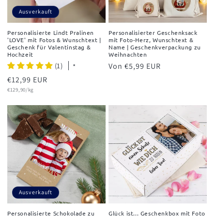
Ausverkauft
Personalisierte Lindt Pralinen
Personalisierter Geschenksack
'LOVE' mit Fotos & Wunschtext |
mit Foto-Herz, Wunschtext &
Geschenk für Valentinstag &
Name | Geschenkverpackung zu
Hochzeit
Weihnachten
(1)
Normaler
Von €5,99 EUR
*
Preis
Normaler
€12,99 EUR
Grundpreis
Preis
€129,90/kg
Ausverkauft
Personalisierte Schokolade zu
Glück ist... Geschenkbox mit Foto