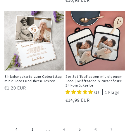
Normaler
€10,99 EUR
Preis
Einladungskarte zum Geburtstag
2er Set Topflappen mit eigenem
mit 2 Fotos und Ihren Texten
Foto | Grifftasche & rutschfeste
Silikonrückseite
Normaler
€1,20 EUR
(1)
1 Frage
Preis
Normaler
€14,99 EUR
Preis
1
…
4
5
6
7