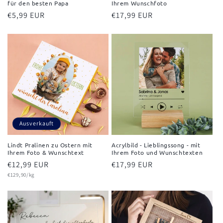
für den besten Papa
Ihrem Wunschfoto
Normaler
€5,99 EUR
Normaler
€17,99 EUR
Preis
Preis
Ausverkauft
Lindt Pralinen zu Ostern mit
Acrylbild - Lieblingssong - mit
Ihrem Foto & Wunschtext
Ihrem Foto und Wunschtexten
Normaler
€12,99 EUR
Normaler
€17,99 EUR
Grundpreis
Preis
€129,90/kg
Preis