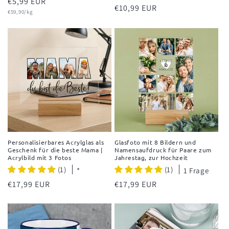
Normaler
€5,99 EUR
Normaler
€10,99 EUR
Grundpreis
Preis
€59,90/kg
Preis
Personalisierbares Acrylglas als
Glasfoto mit 8 Bildern und
Geschenk für die beste Mama |
Namensaufdruck für Paare zum
Acrylbild mit 3 Fotos
Jahrestag, zur Hochzeit
(1)
(1)
*
1 Frage
Normaler
€17,99 EUR
Normaler
€17,99 EUR
Preis
Preis