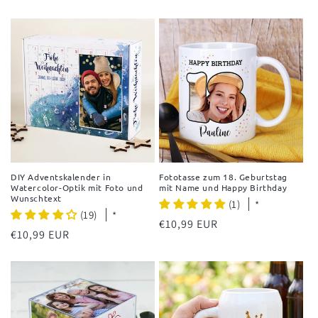
Preis
DIY Adventskalender in
Fototasse zum 18. Geburtstag
Watercolor-Optik mit Foto und
mit Name und Happy Birthday
Wunschtext
(1)
*
(19)
*
Normaler
€10,99 EUR
Normaler
€10,99 EUR
Preis
Preis