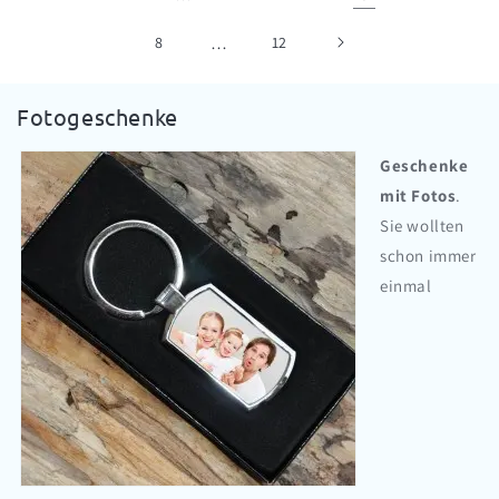
8
…
12
K
Fotogeschenke
a
Geschenke
t
mit Fotos
.
e
Sie wollten
g
schon immer
o
einmal
r
i
e
: