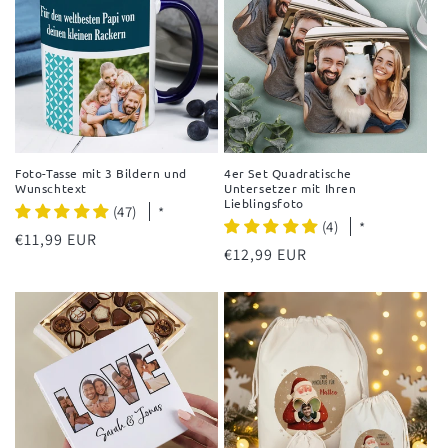
Foto-Tasse mit 3 Bildern und
4er Set Quadratische
Wunschtext
Untersetzer mit Ihren
Lieblingsfoto
(47)
*
(4)
*
Normaler
€11,99 EUR
Normaler
€12,99 EUR
Preis
Preis