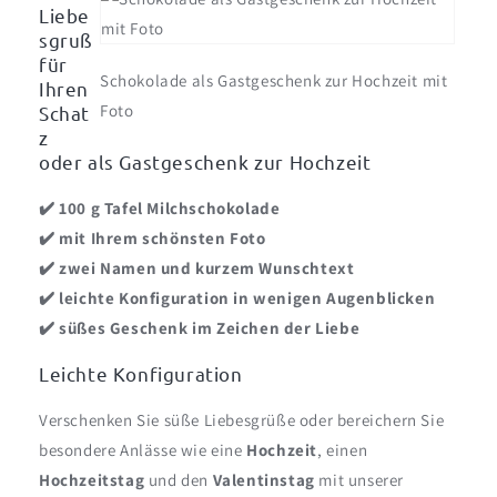
Liebe
sgruß
für
Schokolade als Gastgeschenk zur Hochzeit mit
Ihren
Foto
Schat
z
oder als Gastgeschenk zur Hochzeit
✔️ 100 g Tafel Milchschokolade
✔️
mit Ihrem schönsten Foto
✔️
zwei Namen und kurzem Wunschtext
✔️
leichte Konfiguration in wenigen Augenblicken
✔️ s
üßes Geschenk im Zeichen der Liebe
Leichte Konfiguration
Verschenken Sie süße Liebesgrüße oder bereichern Sie
besondere Anlässe wie eine
Hochzeit
, einen
Hochzeitstag
und den
Valentinstag
mit unserer