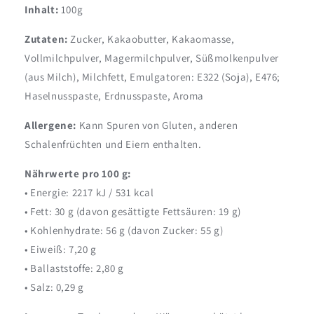
Inhalt:
100g
Zutaten:
Zucker, Kakaobutter, Kakaomasse,
Vollmilchpulver, Magermilchpulver, Süßmolkenpulver
(aus Milch), Milchfett, Emulgatoren: E322 (Soja), E476;
Haselnusspaste, Erdnusspaste, Aroma
Allergene:
Kann Spuren von Gluten, anderen
Schalenfrüchten und Eiern enthalten.
Nährwerte pro 100 g:
• Energie: 2217 kJ / 531 kcal
• Fett: 30 g (davon gesättigte Fettsäuren: 19 g)
• Kohlenhydrate: 56 g (davon Zucker: 55 g)
• Eiweiß: 7,20 g
• Ballaststoffe: 2,80 g
• Salz: 0,29 g