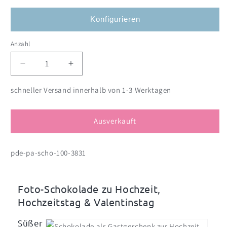
Konfigurieren
Anzahl
Anzahl
Verringere
Erhöhe
die
die
Menge
Menge
schneller Versand innerhalb von 1-3 Werktagen
für
für
Foto-
Foto-
Schokolade
Schokolade
Ausverkauft
mit
mit
Ihren
Ihren
pde-pa-scho-100-3831
Namen,
Namen,
Wunschtext
Wunschtext
und
und
Eukalyptusmotiv
Eukalyptusmotiv
Foto-Schokolade zu Hochzeit,
Hochzeitstag & Valentinstag
Süßer