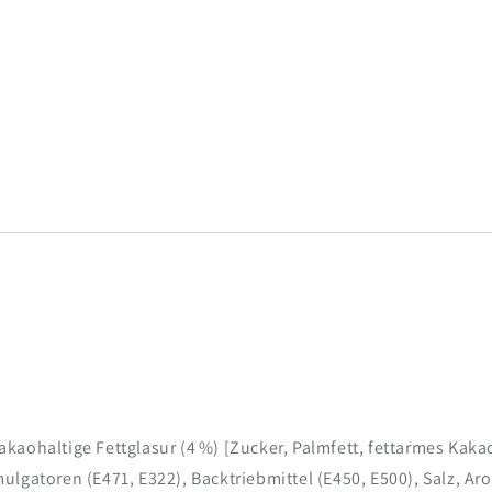
aohaltige Fettglasur (4 %) [Zucker, Palmfett, fettarmes Kakao
lgatoren (E471, E322), Backtriebmittel (E450, E500), Salz, Ar