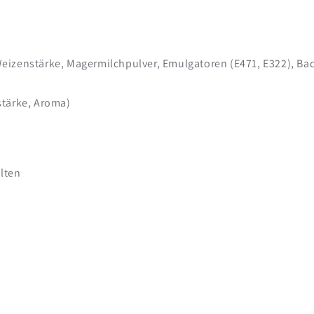
izenstärke, Magermilchpulver, Emulgatoren (E471, E322), Backt
stärke, Aroma)
lten