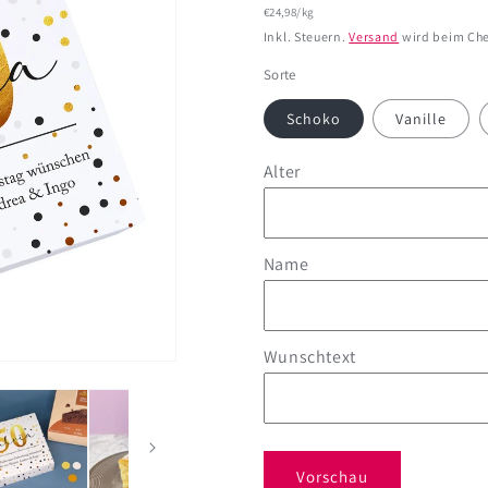
Grundpreis
€24,98/kg
Preis
Inkl. Steuern.
Versand
wird beim Che
Sorte
Schoko
Vanille
Alter
Name
Wunschtext
Vorschau