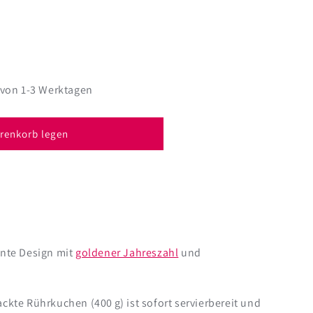
 von 1-3 Werktagen
gskuchen
renkorb legen
t
ert
gante Design mit
goldener Jahreszahl
und
ackte Rührkuchen (400 g) ist sofort servierbereit und