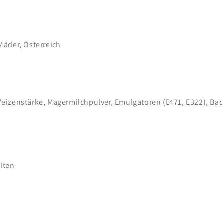
Mäder, Österreich
izenstärke, Magermilchpulver, Emulgatoren (E471, E322), Back
lten