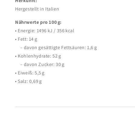
Herkunft:
Hergestellt in Italien
Nährwerte pro 100 g:
• Energie: 1496 kJ / 356 kcal
• Fett: 14 g
– davon gesättigte Fettsäuren: 1,6 g
• Kohlenhydrate: 52 g
– davon Zucker: 30 g
• Eiweiß: 5,5 g
• Salz: 0,69 g