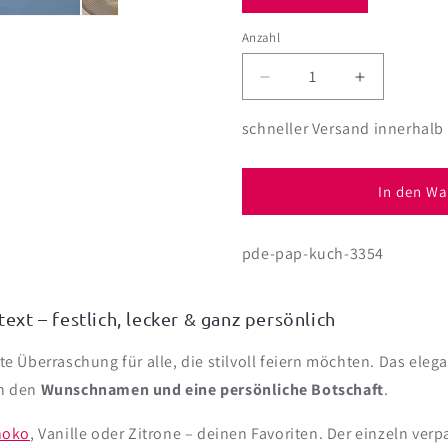
Anzahl
Anzahl
Verringere
Erhöhe
die
die
Menge
Menge
schneller Versand innerhalb
für
für
Geburtstagskuchen
Geburtsta
mit
mit
In den Wa
Alter,
Alter,
Name
Name
pde-pap-kuch-3354
&amp;
&amp;
Wunschtext
Wunschtex
personalisiert
personalisi
|
|
t – festlich, lecker & ganz persönlich
Konfetti
Konfetti
Motiv
Motiv
kte Überraschung für alle, die stilvoll feiern möchten. Das ele
ch den
Wunschnamen und eine persönliche Botschaft
.
hoko
, Vanille oder Zitrone – deinen Favoriten. Der einzeln verp