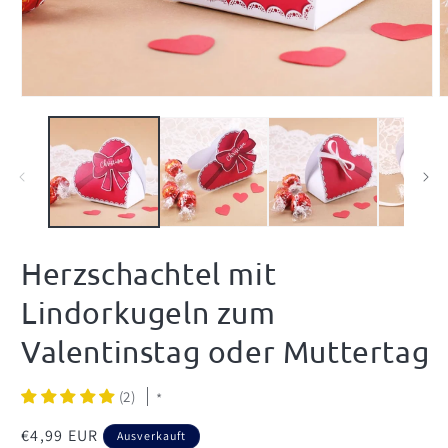
Medien
M
1
2
in
i
Modal
M
öffnen
ö
Herzschachtel mit
Lindorkugeln zum
Valentinstag oder Muttertag
(2)
*
Normaler
€4,99 EUR
Ausverkauft