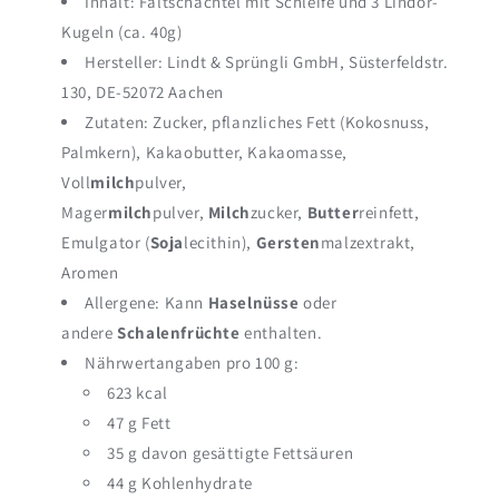
Inhalt: Faltschachtel mit Schleife und 3 Lindor-
Kugeln (ca. 40g)
Hersteller: Lindt & Sprüngli GmbH, Süsterfeldstr.
130, DE-52072 Aachen
Zutaten: Zucker, pflanzliches Fett (Kokosnuss,
Palmkern), Kakaobutter, Kakaomasse,
Voll
milch
pulver,
Mager
milch
pulver,
Milch
zucker,
Butter
reinfett,
Emulgator (
Soja
lecithin),
Gersten
malzextrakt,
Aromen
Allergene: Kann
Haselnüsse
oder
andere
Schalenfrüchte
enthalten.
Nährwertangaben pro 100 g:
623 kcal
47 g Fett
35 g davon gesättigte Fettsäuren
44 g Kohlenhydrate