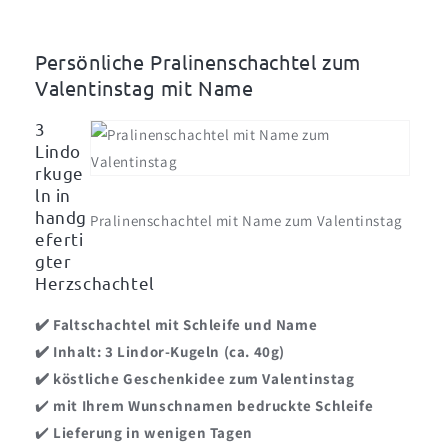
oder
oder
Muttertag
Muttertag
Persönliche Pralinenschachtel zum
Valentinstag mit Name
3
Lindo
rkuge
ln in
handg
Pralinenschachtel mit Name zum Valentinstag
eferti
gter
Herzschachtel
✔️ Faltschachtel mit Schleife und Name
✔️ Inhalt: 3 Lindor-Kugeln (ca. 40g)
✔️ köstliche Geschenkidee zum Valentinstag
✔️
mit Ihrem Wunschnamen bedruckte Schleife
✔️
Lieferung in wenigen Tagen