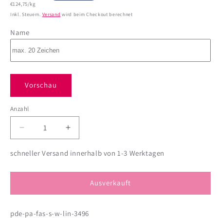
Grundpreis
Preis
€124,75/kg
Inkl. Steuern.
Versand
wird beim Checkout berechnet
Name
Vorschau
Anzahl
Anzahl
Verringere
Erhöhe
die
die
Menge
Menge
schneller Versand innerhalb von 1-3 Werktagen
für
für
Herzschachtel
Herzschachtel
mit
mit
Ausverkauft
Lindorkugeln
Lindorkugeln
zum
zum
pde-pa-fas-s-w-lin-3496
Valentinstag
Valentinstag