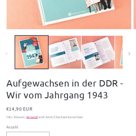
Medien
M
1
2
in
i
Modal
M
öffnen
ö
Aufgewachsen in der DDR -
Wir vom Jahrgang 1943
Normaler
€14,90 EUR
Preis
Inkl. Steuern.
Versand
wird beim Checkout berechnet
Anzahl
Anzahl