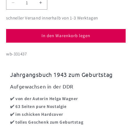
Verringere
Erhöhe
die
die
Menge
Menge
schneller Versand innerhalb von 1-3 Werktagen
für
für
Aufgewachsen
Aufgewachsen
in
in
In den Warenkorb legen
der
der
DDR
DDR
wb-331437
-
-
Wir
Wir
vom
vom
Jahrgang
Jahrgang
Jahrgangsbuch 1943 zum Geburtstag
1943
1943
Aufgewachsen in der DDR
✔️ von der Autorin Helga Wagner
✔️ 63 Seiten pure Nostalgie
✔️ im schicken Hardcover
✔️ tolles Geschenk zum Geburtstag