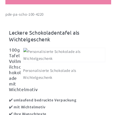
Du
Du
bist
bist
pde-pa-scho-100-4220
mir
mir
wichtelig
wichtelig
-
-
mit
mit
Leckere Schokoladentafel als
Ihrem
Ihrem
Wichtelgeschenk
Wunschtext
Wunschtext
100g
Tafel
Vollm
ilchsc
Personalisierte Schokolade als
hokol
Wichtelgeschenk
ade
mit
Wichtelmotiv
✔️ umlaufend bedruckte Verpackung
✔️ mit Wichtelmotiv
✔️ Ihre Wunschtexte