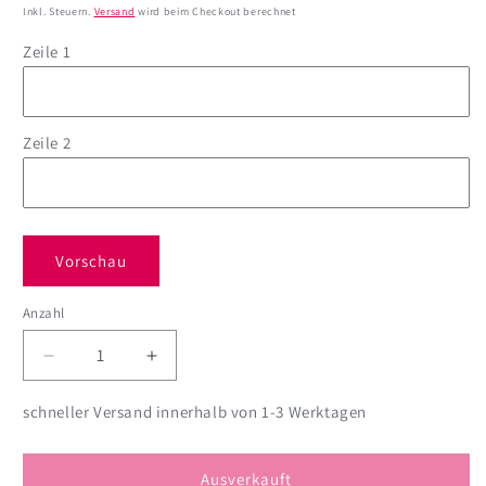
Inkl. Steuern.
Versand
wird beim Checkout berechnet
Zeile 1
Zeile 2
Vorschau
Anzahl
Anzahl
Verringere
Erhöhe
die
die
Menge
Menge
schneller Versand innerhalb von 1-3 Werktagen
für
für
Wichtelschokolade
Wichtelschokolade
-
-
Ausverkauft