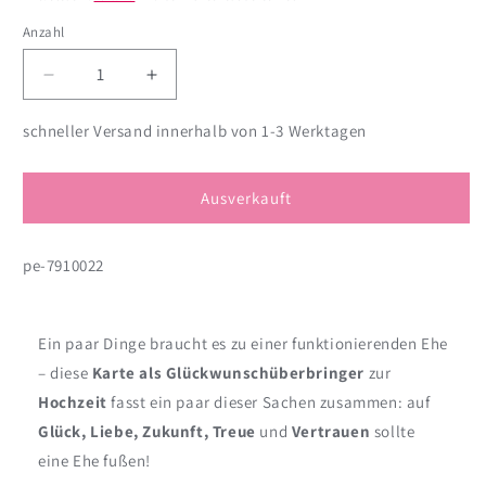
Anzahl
Anzahl
Verringere
Erhöhe
die
die
Menge
Menge
schneller Versand innerhalb von 1-3 Werktagen
für
für
Glückwunschkarte
Glückwunschkarte
zur
zur
Ausverkauft
Hochzeit
Hochzeit
mit
mit
pe-7910022
Rosen-
Rosen-
und
und
Herz-
Herz-
Anhänger
Anhänger
Ein paar Dinge braucht es zu einer funktionierenden Ehe
– diese
Karte als Glückwunschüberbringer
zur
Hochzeit
fasst ein paar dieser Sachen zusammen: auf
Glück, Liebe, Zukunft, Treue
und
Vertrauen
sollte
eine Ehe fußen!