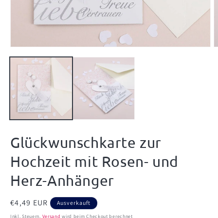
Medien
M
1
2
in
i
Modal
M
öffnen
ö
Glückwunschkarte zur
Hochzeit mit Rosen- und
Herz-Anhänger
Normaler
€4,49 EUR
Ausverkauft
Preis
Inkl. Steuern.
Versand
wird beim Checkout berechnet