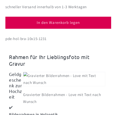
die
die
Menge
Menge
schneller Versand innerhalb von 1-3 Werktagen
für
für
Gravierter
Gravierter
Bilderrahmen
Bilderrahmen
In den Warenkorb legen
-
-
Love
Love
pde-hol-bra-10x15-1231
-
-
in
in
3
3
Größen
Größen
Rahmen für Ihr Lieblingsfoto mit
mit
mit
Gravur
Ihrem
Ihrem
Wunschtext
Wunschtext
Geldg
esche
nk zur
Hochz
Gravierter Bilderrahmen - Love mit Text nach
eit
Wunsch
✔️
Bilderrahmen in Holzoptik