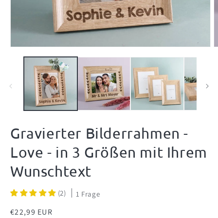
Medien
M
1
2
in
i
Modal
M
öffnen
ö
Gravierter Bilderrahmen -
Love - in 3 Größen mit Ihrem
Wunschtext
(2)
1 Frage
Normaler
€22,99 EUR