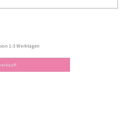
 von 1-3 Werktagen
verkauft
cke