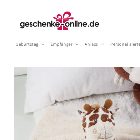
Direkt
zum
Inhalt
Geburtstag
Empfänger
Anlass
Personalisier
Zu
Produktinformationen
springen