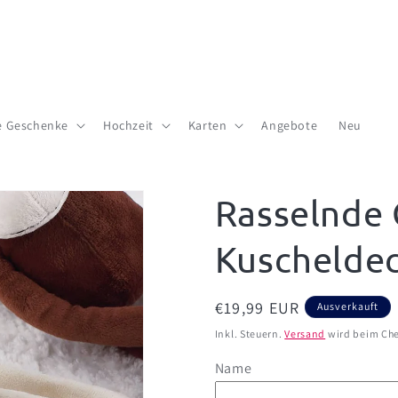
te Geschenke
Hochzeit
Karten
Angebote
Neu
Rasselnde G
Kuschelde
Normaler
€19,99 EUR
Ausverkauft
Preis
Inkl. Steuern.
Versand
wird beim Che
Name