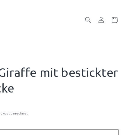
Einloggen
Warenkorb
iraffe mit bestickter
cke
ckout berechnet