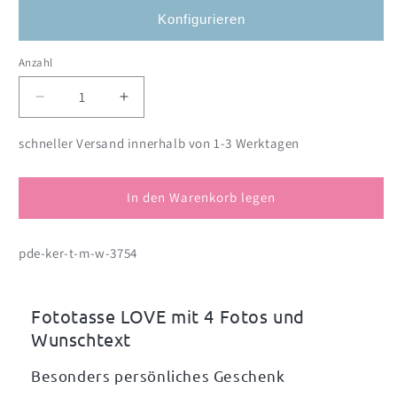
Konfigurieren
Anzahl
Anzahl
Verringere
Erhöhe
die
die
Menge
Menge
schneller Versand innerhalb von 1-3 Werktagen
für
für
LOVE
LOVE
Fototasse
Fototasse
In den Warenkorb legen
mit
mit
Ihrem
Ihrem
pde-ker-t-m-w-3754
Wunschtext
Wunschtext
Fototasse LOVE mit 4 Fotos und
Wunschtext
Besonders persönliches Geschenk