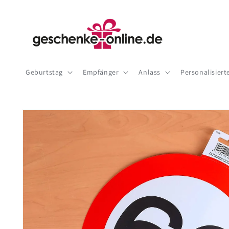
Direkt
zum
Inhalt
Geburtstag
Empfänger
Anlass
Personalisier
Zu
Produktinformationen
springen