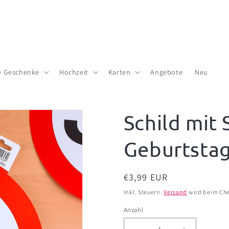
te Geschenke
Hochzeit
Karten
Angebote
Neu
Schild mit 
Geburtsta
Normaler
€3,99 EUR
Preis
Inkl. Steuern.
Versand
wird beim Che
Anzahl
Anzahl