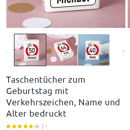
Medien
M
1
2
in
i
Modal
M
öffnen
ö
Taschentücher zum
Geburtstag mit
Verkehrszeichen, Name und
Alter bedruckt
(9)
*