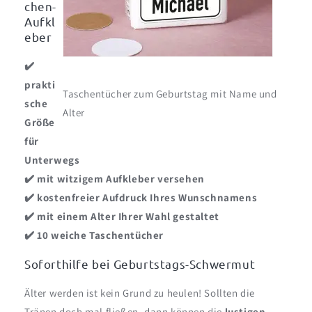
chen-
Aufkl
eber
✔️
prakti
Taschentücher zum Geburtstag mit Name und
sche
Alter
Größe
für
Unterwegs
✔️ mit witzigem Aufkleber versehen
✔️ kostenfreier Aufdruck Ihres Wunschnamens
✔️ mit einem Alter Ihrer Wahl gestaltet
✔️ 10 weiche Taschentücher
Soforthilfe bei Geburtstags-Schwermut
Älter werden ist kein Grund zu heulen! Sollten die
Tränen doch mal fließen, dann können die
lustigen