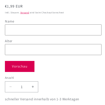
Normaler
€1,99 EUR
Preis
Inkl. Steuern.
Versand
wird beim Checkout berechnet
Name
Alter
Vorschau
Anzahl
Anzahl
Verringere
Erhöhe
die
die
Menge
Menge
schneller Versand innerhalb von 1-3 Werktagen
für
für