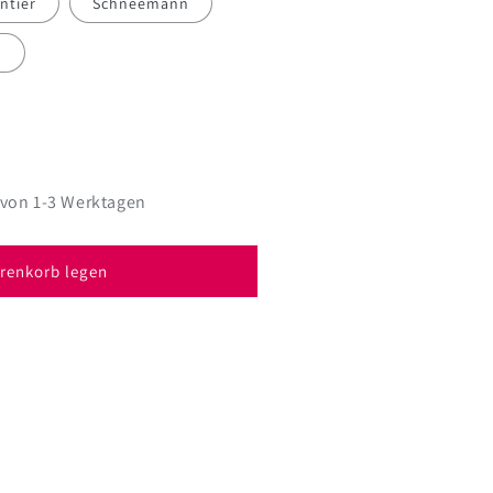
ntier
Schneemann
l
 von 1-3 Werktagen
höne
el
renkorb legen
t