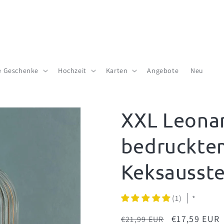
te Geschenke
Hochzeit
Karten
Angebote
Neu
XXL Leona
bedruckte
Keksausst
(1)
*
Normaler
Verkaufspre
€17,59 EUR
€21,99 EUR