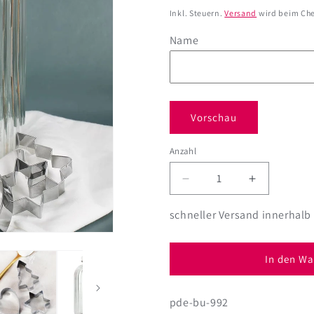
Preis
Inkl. Steuern.
Versand
wird beim Che
Name
Vorschau
Anzahl
Anzahl
Verringere
Erhöhe
die
die
Menge
Menge
schneller Versand innerhalb
für
für
XXL
XXL
Leonardo
Leonardo
In den Wa
Keksdose
Keksdose
mit
mit
pde-bu-992
bedrucktem
bedruckte