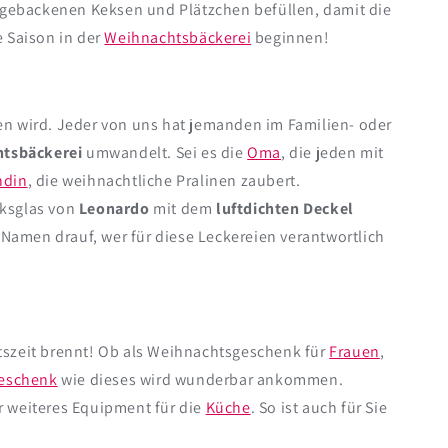
t gebackenen Keksen und Plätzchen befüllen, damit die
 Saison in der
Weihnachtsbäckerei
beginnen!
en wird. Jeder von uns hat jemanden im Familien- oder
tsbäckerei
umwandelt. Sei es die
Oma
, die jeden mit
ndin
, die weihnachtliche Pralinen zaubert.
eksglas von
Leonardo
mit dem
luftdichten Deckel
amen drauf, wer für diese Leckereien verantwortlich
tszeit brennt! Ob als Weihnachtsgeschenk für
Frauen
,
Geschenk
wie dieses wird wunderbar ankommen.
r weiteres Equipment für die
Küche
. So ist auch für Sie