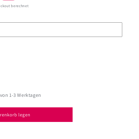
ckout berechnet
 von 1-3 Werktagen
renkorb legen
m