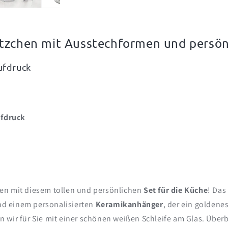
Anhänger
Anhänger
und
und
3
3
Keksausstechern
Keksausst
ätzchen mit Ausstechformen und persö
ufdruck
ufdruck
en mit diesem tollen und persönlichen
Set für die Küche
! Das
d einem personalisierten
Keramikanhänger
, der ein goldene
n wir für Sie mit einer schönen weißen Schleife am Glas. Übe