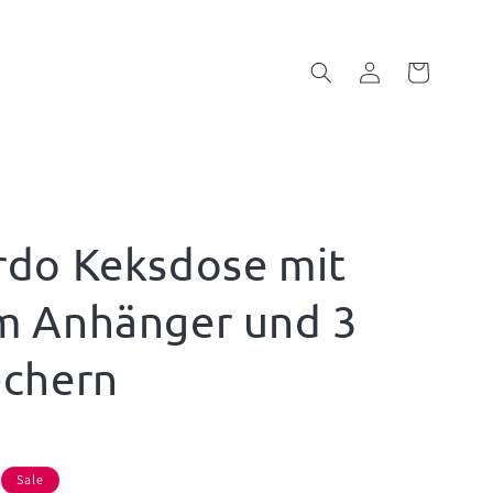
Einloggen
Warenkorb
rdo Keksdose mit
m Anhänger und 3
echern
is
Sale